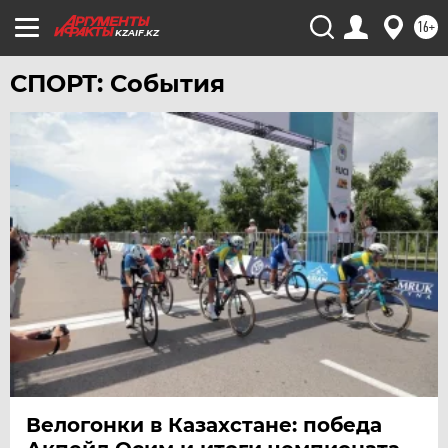
16+
KZAIF.KZ
СПОРТ: События
Велогонки в Казахстане: победа