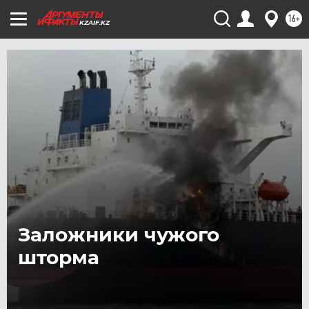
16+
KZAIF.KZ
Заложники чужого
шторма