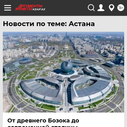
16+
KZAIF.KZ
Новости по теме: Астана
От древнего Бозока до