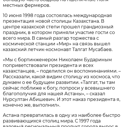
местных фермеров.
10 июня 1998 года состоялась международная
презентация новой столицы Казахстана. В
центре казахской степи прошел грандиозный
праздник, в котором приняли участие гости со
всего мира. В самый разгар торжества с
космической станции «Мир» на связь вышел
казахский летчик-космонавт Талгат Мусабаев.
«Мы с бортинженером Николаем Будариным
поприветствовали президента и всех
казахстанцев, – поделился он воспоминаниями. –
Рассказали, какой видим столицу из космоса, что
думаем о ее будущем развитии. «Талгат, ты там
сейчас поближе к богу, попроси у всевышнего
благополучия для нашей Астаны», – сказал
Нурсултан Абишевич. И этот наказ президента я,
конечно же, выполнил».
Астана превратилась в одну из наиболее быстро
развивающихся столиц мира. С 1997 года
валовый региональный продукт города вырос в