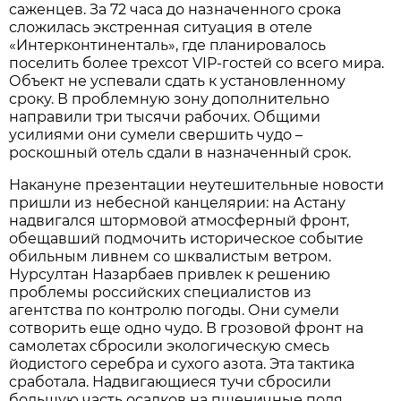
саженцев. За 72 часа до назначенного срока
сложилась экстренная ситуация в отеле
«Интерконтиненталь», где планировалось
поселить более трехсот VIP-гостей со всего мира.
Объект не успевали сдать к установленному
сроку. В проблемную зону дополнительно
направили три тысячи рабочих. Общими
усилиями они сумели свершить чудо –
роскошный отель сдали в назначенный срок.
Накануне презентации неутешительные новости
пришли из небесной канцелярии: на Астану
надвигался штормовой атмосферный фронт,
обещавший подмочить историческое событие
обильным ливнем со шквалистым ветром.
Нурсултан Назарбаев привлек к решению
проблемы российских специалистов из
агентства по контролю погоды. Они сумели
сотворить еще одно чудо. В грозовой фронт на
самолетах сбросили экологическую смесь
йодистого серебра и сухого азота. Эта тактика
сработала. Надвигающиеся тучи сбросили
большую часть осадков на пшеничные поля