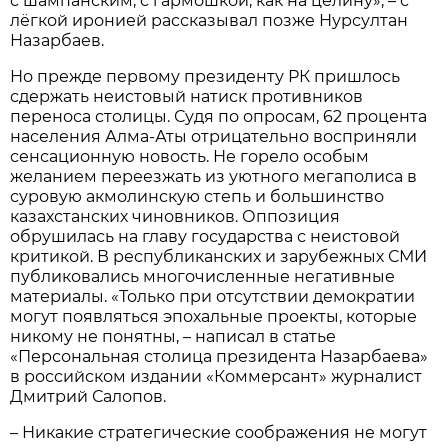
с шампанским, с гармошкой, как на целину», – с
лёгкой иронией рассказывал позже Нурсултан
Назарбаев.
Но прежде первому президенту РК пришлось
сдержать неистовый натиск противников
переноса столицы. Судя по опросам, 62 процента
населения Алма-Аты отрицательно восприняли
сенсационную новость. Не горело особым
желанием переезжать из уютного мегаполиса в
суровую акмолинскую степь и большинство
казахстанских чиновников. Оппозиция
обрушилась на главу государства с неистовой
критикой. В республиканских и зарубежных СМИ
публиковались многочисленные негативные
материалы. «Только при отсутствии демократии
могут появляться эпохальные проекты, которые
никому не понятны, – написал в статье
«Персональная столица президента Назарбаева»
в российском издании «Коммерсант» журналист
Дмитрий Салопов.
– Никакие стратегические соображения не могут