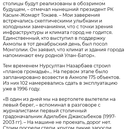
столицы будут реализованы в обозримом
будущем, – отмечал нынешний президент РК
Касым-Жомарт Токаев. – Мои заверения
встречались скептическими улыбками и
холодными замечаниями, что с точки зрения
инфраструктуры и климата город не годится.
Единственный, кто выступил в поддержку
Акмолы в тот декабрьский день, был посол
Монголии. Он заявил, что климат и здания города
напоминают ему родной Улан-Батор».
Тем временем Нурсултан Назарбаев строил
«планов громадьё»… На первом этапе было
запланировано возвести в Акмоле 175 объектов.
Из них 102 намеревались сдать в эксплуатацию
уже в 1996 году.
«В один из дней мы на вертолете вылетели на
левый берег, – вспоминал в разговоре с
журналистами первый столичный
градоначальник Адильбек Джаксыбеков (1997-
2003 гг). – На машине не проехать, дорог нет.
Стоим посреди степи, кругом дикие заросли,