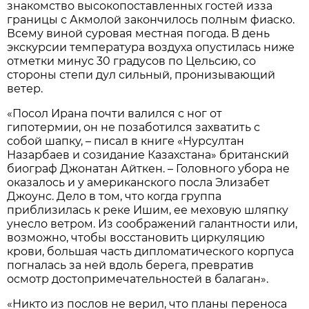
знакомство высокопоставленных гостей изза
границы с Акмолой закончилось полным фиаско.
Всему виной суровая местная погода. В день
экскурсии температура воздуха опустилась ниже
отметки минус 30 градусов по Цельсию, со
стороны степи дул сильный, пронизывающий
ветер.
«Посол Ирана почти валился с ног от
гипотермии, он не позаботился захватить с
собой шапку, – писал в книге «Нурсултан
Назарбаев и созидание Казахстана» британский
биограф Джонатан Айткен. – Головного убора не
оказалось и у американского посла Элизабет
Джоунс. Дело в том, что когда группа
приблизилась к реке Ишим, ее меховую шляпку
унесло ветром. Из соображений галантности или,
возможно, чтобы восстановить циркуляцию
крови, большая часть дипломатического корпуса
погналась за ней вдоль берега, превратив
осмотр достопримечательностей в балаган».
«Никто из послов не верил, что планы переноса