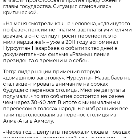
в мысли проголосовать против предложения
главы государства. Ситуация становилась
критической.
«На меня смотрели как на человека, «сдвинутого
по фазе»: пенсии не платим, зарплаты учителями
врачам, а он столицу просит перенести, это
миллиарды же!» – уже в 2011 году вспоминал
Нурсултан Назарбаев о событиях тех дней в
документальном фильме «Размышление
президента о времени и о себе».
Тогда лидер нации применил вторую
«домашнюю заготовку». Нурсултан Назарбаев не
стал акцентировать внимание на сроках
будущего переноса столицы. Многие депутаты
подумали, что это событие состоится не ранее
чем через 30-40 лет. В итоге с минимальным
перевесом в голосах народные избранники все-
таки проголосовали за перенос столицы из
Алма-Аты в Акмолу.
«Через год ... депутаты переехали сюда в поездах