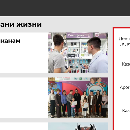
Н
рани жизни
Девя
апканам
дяди
Каз
Apor
Каз