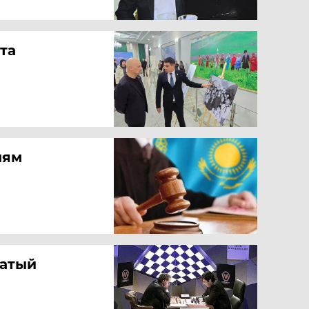
ста
тиям
дцатый