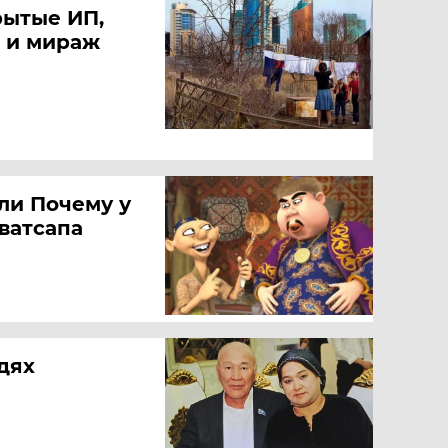
рытые ИП,
 и мираж
ли Почему у
ватсапа
юдях