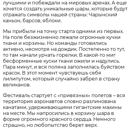
лучшими и побеждали на мировых аренах. А еще
хочется создать уникальные шары, которые будут
отражать символы нашей страны: Чарынский
каньон, барсов, яблоки.
Мы прибыли на точку старта одними из первых.
На поле безжизненно лежали огромные кучки
ткани и корзины. Но команды готовились
активно, несмотря на дождик. Постепенно то тут,
то там начали урчать горелки. В какой-то миг
бесформенные куски ткани ожили и надулись.
Пара минут, и вся поляна заполнилась буйством
красок. В этот момент чувствуешь себя
лилипутом, который случайно забрел в страну
великанов.
Фестиваль стартует с «привязных» полетов – вся
территория аэронавтов словно разлинована
канатами, удерживающими гигантские махины
на месте. Мы напросились в корзину шара в
форме огромного красного сердца. Немного
страшно, но любопытство берет верх.