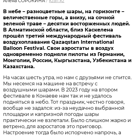
Алена СОРОКИНА
/
kzaif.kz
В небе – разноцветные шары, на горизонте –
величественные горы, а внизу, на сочной
зеленой траве – десятки восторженных людей.
В Алматинской области, близ Каскелена
прошёл третий международный фестиваль
воздухоплавания Qazaqstan International
Balloon Festival. Свои аэростаты в воздух
одновременно подняли пилоты из Германии,
Монголии, России, Кыргызстана, Узбекистана и
Казахстана.
На часах шесть утра, но нам с друзьями не спится.
Мы несемся на машине на встречу с
воздушными шарами. В 2023 году на втором
фестивале в Конаеве нам так и не удалось
подняться в небо. Тот праздник, честно говоря,
вообще не задался: из-за неудачно выбранной
площадки и капризной погоды шары
практически не взлетали. Было слишком жарко и
ветрено, для аэростатов это приговор.
Настроение тогда было испорчено напрочь, а