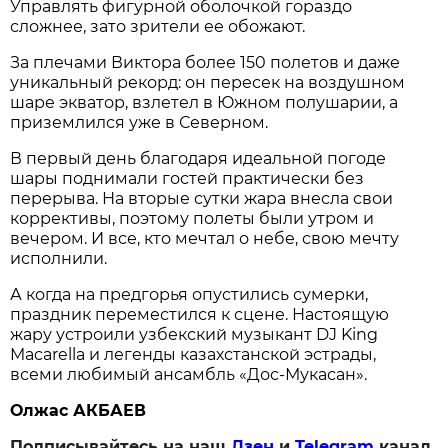
Управлять фигурной оболочкой гораздо
сложнее, зато зрители ее обожают.
За плечами Виктора более 150 полетов и даже
уникальный рекорд: он пересек на воздушном
шаре экватор, взлетел в Южном полушарии, а
приземлился уже в Северном.
В первый день благодаря идеальной погоде
шары поднимали гостей практически без
перерыва. На вторые сутки жара внесла свои
коррективы, поэтому полеты были утром и
вечером. И все, кто мечтал о небе, свою мечту
исполнили.
А когда на предгорья опустились сумерки,
праздник переместился к сцене. Настоящую
жару устроили узбекский музыкант DJ King
Macarella и легенды казахстанской эстрады,
всеми любимый ансамбль «Дос-Мукасан».
Олжас АКБАЕВ
Подписывайтесь на наш
Дзен
и
Telegram
канал