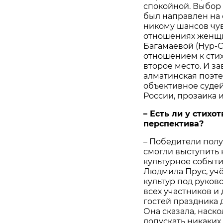
спокойной. Выбор 
был направлен на 
никому шансов чув
отношениях женщи
Багамаевой (Нур-С
отношением к сти
второе место. И з
алматинская поэте
объективное судей
России, прозаика 
– Есть ли у стихо
перспектива?
– Победители полу
смогли выступить
культурное событи
Людмила Прус, уч
культур под руко
всех участников и
гостей праздника
Она сказала, наск
допускать никаких