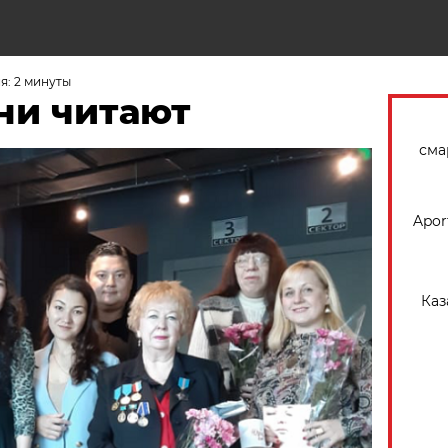
Н
я: 2 минуты
ни читают
сма
Apor
Каз