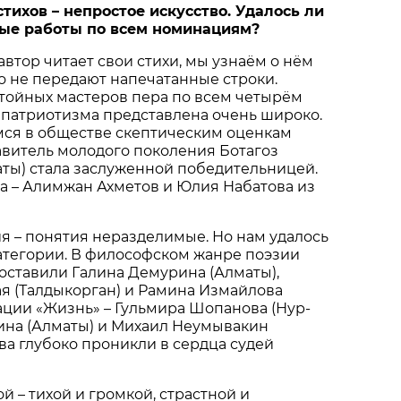
стихов – непростое искусство. Удалось ли
ые работы по всем номинациям?
 автор читает свои стихи, мы узнаём о нём
что не передают напечатанные строки.
тойных мастеров пера по всем четырём
 патриотизма представлена очень широко.
я в обществе скептическим оценкам
авитель молодого поколения Ботагоз
ты) стала заслуженной победительницей.
а – Алимжан Ахметов и Юлия Набатова из
 – понятия неразделимые. Но нам удалось
атегории. В философском жанре поэзии
оставили Галина Демурина (Алматы),
я (Талдыкорган) и Рамина Измайлова
ации «Жизнь» – Гульмира Шопанова (Нур-
кина (Алматы) и Михаил Неумывакин
ова глубоко проникли в сердца судей
й – тихой и громкой, страстной и