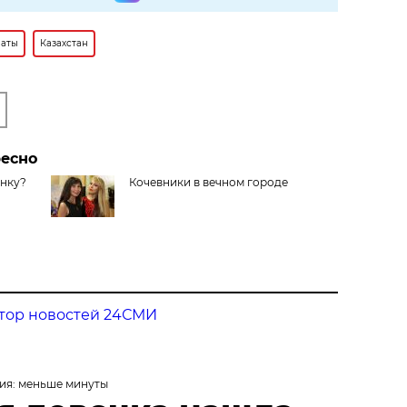
аты
Казахстан
ресно
анку?
Кочевники в вечном городе
тор новостей 24СМИ
ия: меньше минуты