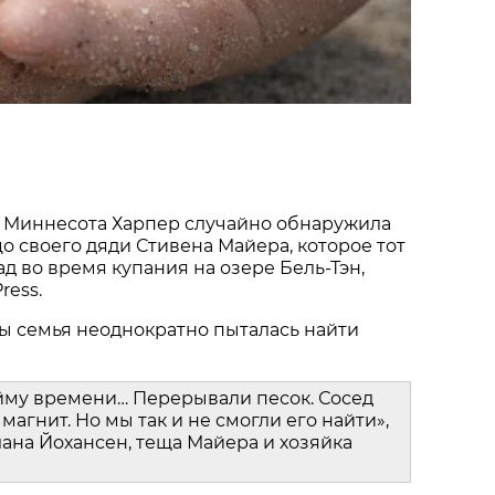
 Миннесота Харпер случайно обнаружила
о своего дяди Стивена Майера, которое тот
ад во время купания на озере Бель-Тэн,
ress.
ы семья неоднократно пыталась найти
йму времени… Перерывали песок. Сосед
магнит. Но мы так и не смогли его найти»,
ана Йохансен, теща Майера и хозяйка