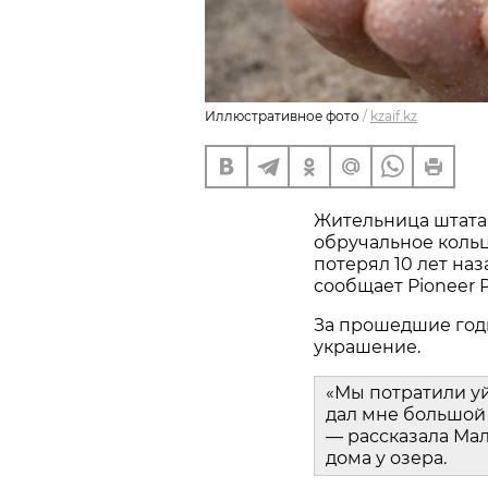
Иллюстративное фото
/
kzaif.kz
Жительница штата
обручальное кольц
потерял 10 лет наз
сообщает Pioneer P
За прошедшие год
украшение.
«Мы потратили у
дал мне большой 
— рассказала Мал
дома у озера.