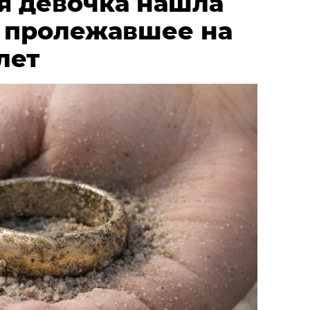
я девочка нашла
, пролежавшее на
лет