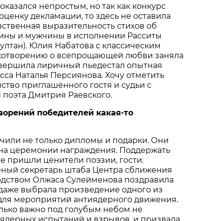
оказался непростым, но так как конкурс
оценку декламации, то здесь не оставила
ственная выразительность стихов об
ны и мужчины в исполнении Расситы
ултан). Юлия Набатова с классическим
хотворению о всепрощающей любви заняла
авершила лиричный пьедестал опытная
сса Наталья Персиянова. Хочу отметить
ство приглашённого гостя и судьи с
и поэта Дмитрия Раевского.
творений победителей какая-то
чили не только дипломы и подарки. Они
 на церемонии награждения. Поддержать
е пришли ценители поэзии, гости.
ёный секретарь штаба Центра сближения
водством Олжаса Сулейменова поздравила
 даже выбрала произведение одного из
 для мероприятий антиядерного движения.
олько важно под голубым небом не
 ядерных испытаний и взрывов, и призвала