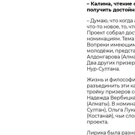
– Калима, чтение 
получить достойн
– Думаю, что когда
что-то новое, то, 
Проект собрал дос
номинациям. Тема
Вопреки имеющимс
молодёжи, предст
Алдонгарова (Алма
Два других призер
Нур-Султана.
Жизнь и философия
разъединить эти к
тройку призеров с
Надежда Вербицка
(Алматы). В номин
Султан), Ольга Лу
(Костанай), чьи сл
проекта.
Лирика была разно