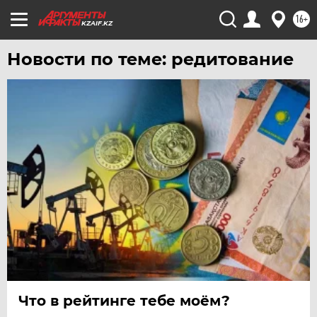
ТУЛА
16+
KZAIF.KZ
ТЮМЕНЬ
Новости по теме: редитование
УДМУРТИЯ
УЛЬЯНОВСК
УРАЛ
УФА
ХАБАРОВСК
ЧЕБОКСАРЫ
ЧЕЛЯБИНСК
ЧЕРНОЗЕМЬЕ
ЧИТА
ЮГРА
ЯКУТИЯ
Что в рейтинге тебе моём?
ЯМАЛ