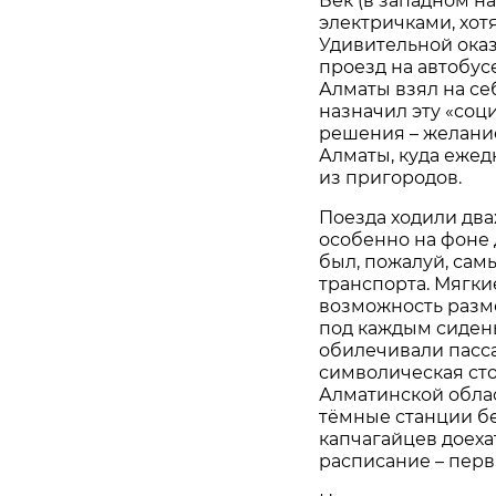
Бек (в западном н
электричками, хот
Удивительной оказа
проезд на автобусе
Алматы взял на се
назначил эту «соц
решения – желани
Алматы, куда еже
из пригородов.
Поезда ходили два
особенно на фоне 
был, пожалуй, са
транспорта. Мягки
возможность разме
под каждым сиден
обилечивали пасс
символическая сто
Алматинской облас
тёмные станции бе
капчагайцев доеха
расписание – первы