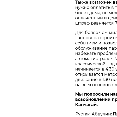
Также возможен ва
нужно оплатить в т
билет дома, но мож
оплаченный и дей
штраф равняется 7
Для более чем ми
Ганновера строите
событием и позво
обслуживание пасс
избежать проблем
автомагистралях. 
классической подз
начинается в 4.30 
открывается метр
движение в 1.30 но
на всех основных 
Мы попросили наш
возобновлении п
Капчагай.
Рустам Абдулин: П