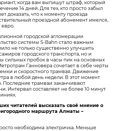
риант, когда вам выпишут штраф, который
ечение 14 дней. Для тех, кто просто забыл
ет доказать, что к моменту проезда
ствительный проездной абонемент имелся,
 евро.
ллионной городской агломерации
льство системы S-Bahn стало важным
лило не только существенно улучшить
ажиров городского транспорта, но и
ы сильных пробок в часы пик на основных
Метротрам Ганновера сочетает в себе черты
емки и скоростного трамвая. Движение
утра в любой день недели. В этот момент
о. Последние трамваи заканчивают
чи. Интервал составляет не более 10 минут
линиях.
их читателей высказать своё мнение о
ригородного маршрута Алматы –
росто необходима электричка. Меньше