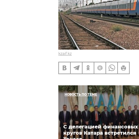
kzaif.kz
НОВОСТЬ ПО ТЕМЕ
C делегацией финансовых
кругов Катара встретился