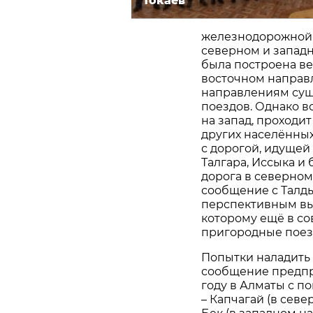
Токаев
железнодорожной м
северном и западн
была построена вет
восточном направл
направлениям сущ
поездов. Однако в
на запад, проходи
других населённых 
с дорогой, идущей 
Талгара, Иссыка и 
дорога в северном
сообщение с Талды
перспективным вы
которому ещё в со
пригородные поез
Попытки наладить
сообщение предпр
году в Алматы с п
– Капчагай (в сев