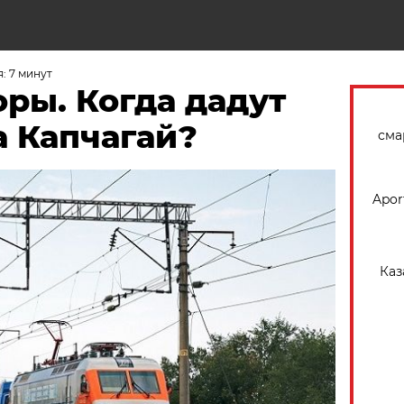
Н
: 7 минут
ры. Когда дадут
а Капчагай?
сма
Apor
Каз