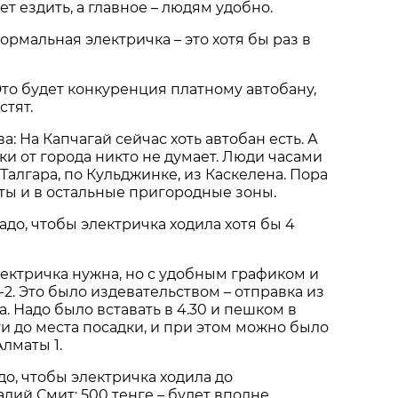
т ездить, а главное – людям удобно.
ормальная электричка – это хотя бы раз в
то будет конкуренция платному автобану,
стят.
: На Капчагай сейчас хоть автобан есть. А
ки от города никто не думает. Люди часами
 Талгара, по Кульджинке, из Каскелена. Пора
ты и в остальные пригородные зоны.
адо, чтобы электричка ходила хотя бы 4
ектричка нужна, но с удобным графиком и
-2. Это было издевательством – отправка из
ра. Надо было вставать в 4.30 и пешком в
и до места посадки, и при этом можно было
Алматы 1.
до, чтобы электричка ходила до
алий Смит: 500 тенге – будет вполне