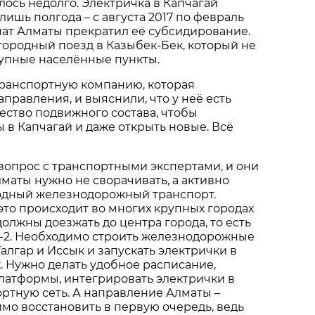
лось недолго. Электричка в Капчагай
ишь полгода – с августа 2017 по февраль
имат Алматы прекратил её субсидирование.
ородный поезд в Казыбек-Бек, который не
рупные населённые пункты.
транспортную компанию, которая
аправления, и выяснили, что у неё есть
ество подвижного состава, чтобы
 в Капчагай и даже открыть новые. Всё
вопрос с транспортными экспертами, и они
лматы нужно не сворачивать, а активно
одный железнодорожный транспорт.
 это происходит во многих крупных городах
должны доезжать до центра города, то есть
ы-2. Необходимо строить железнодорожные
Талгар и Иссык и запускать электрички в
. Нужно делать удобное расписание,
латформы, интегрировать электрички в
ртную сеть. А направление Алматы –
мо восстановить в первую очередь, ведь