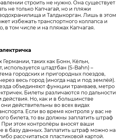
равлении строить не нужно. Она существует
ть не только Капчагай, но и пляжи
водохранилища и Талдыкорган. Лишь в этом
жет избежать транспортного коллапса и
, в том числе и на пляжах Капчагая.
 электричка
 Германии, таких как Бонн, Кёльн,
, используется штадтбан (S-Bahn) –
ема городских и пригородных поездов,
ерез весь город (иногда над и под землёй).
езда объединяют функции трамваев, метро
ктричек. Билеты различаются по дальности
 действия. Но, как и в большинстве
 они действительны во всех видах
нспорта. Если во время контроля у вас не
ого билета, то вы должны заплатить штраф
. При этом контролёры вносят ваши
 в базу данных. Заплатить штраф можно на
ибо рассчитаться пластиковой картой.