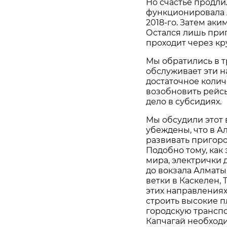
Но счастье продли
функционировала л
2018-го. Затем ак
Остался лишь приг
проходит через к
Мы обратились в 
обслуживает эти н
достаточное колич
возобновить рейсы
дело в субсидиях.
Мы обсудили этот 
убеждены, что в А
развивать пригор
Подобно тому, как
мира, электрички 
до вокзала Алмат
ветки в Каскелен, 
этих направлениях
строить высокие п
городскую транспо
Капчагай необходи