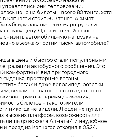
аправлении). Их образно назвали
я управлялись они тепловозами.
лась цена на билеты – всего 80 тенге, хотя
 в Капчагай стоит 500 тенге. Акимат
бя субсидирование этих маршрутов и
иальную» цену. Одна из целей такого
е снизить автомобильную нагрузку на
дневно въезжают сотни тысяч автомобилей
жды в день и быстро стали популярными,
деградации автобусного сообщения. Это
мый комфортный вид пригородного
е сиденья, просторные вагоны,
стить багаж и даже велосипед, розетки
ьем, вежливые вагоновожатые, которые
ажиров прямо во время движения,
имость билетов – такого жители
ти никогда не видели. Людей не пугали
з высоких платформ, возможность для
ть лишь до вокзала Алматы-1 и неудобное
й поезд из Капчагая отходил в 05.24.