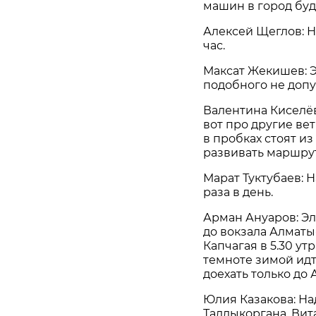
машин в город буде
Алексей Щеглов: Н
час.
Максат Жекишев: Э
подобного не допу
Валентина Киселёва
вот про другие вет
в пробках стоят из
развивать маршру
Марат Туктубаев: Н
раза в день.
Арман Ануаров: Эл
до вокзала Алматы
Капчагая в 5.30 ут
темноте зимой идт
доехать только до 
Юлия Казакова: На
Талдыкоргана. Вит