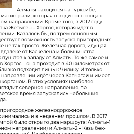
Алматы находится на Турксибе,
агистрали, которая отходит от города в
ом направлении. Кроме того, в 2012 году
ка Жетыген – Хоргос, которая идёт в
ении. Казалось бы, по трём основным
ествует возможность запуска пригородных
сё не так просто. Железная дорога, идущая
т вдалеке от Каскелена и большинства
пунктов к западу от Алматы. То же самое и
в Хоргос – она проходит в 40 километрах от
близко подходит лишь к Чилику. И только
 направлении идёт через Капчагай и имеет
корганом. В этих условиях наиболее
глядит северное направление, по
ветское время запускались небольшие
да.
 пригородное железнодорожное
инимались и в недавнем прошлом. В 2017
омпой было открыто два маршрута: Алматы-1
ерном направлении) и Алматы-2 – Казыбек-