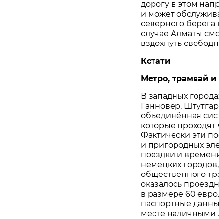
дорогу в этом нап
и может обслужива
северного берега 
случае Алматы смо
вздохнуть свободно
Кстати
Метро, трамвай и
В западных городах
Ганновер, Штутгарт
объединённая сист
которые проходят ч
Фактически эти по
и пригородных эле
поездки и времени
немецких городов,
общественного тра
оказалось проездн
в размере 60 евро
паспортные данные
месте наличными л