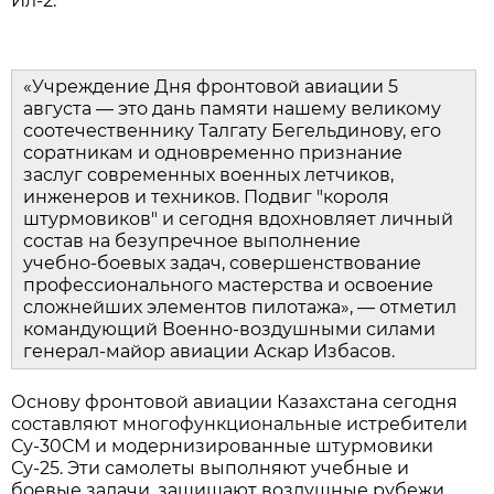
Ил‑2.
«Учреждение Дня фронтовой авиации 5 
августа — это дань памяти нашему великому 
соотечественнику Талгату Бегельдинову, его 
соратникам и одновременно признание 
заслуг современных военных летчиков, 
инженеров и техников. Подвиг "короля 
штурмовиков" и сегодня вдохновляет личный 
состав на безупречное выполнение 
учебно‑боевых задач, совершенствование 
профессионального мастерства и освоение 
сложнейших элементов пилотажа», — отметил 
командующий Военно‑воздушными силами 
генерал‑майор авиации Аскар Избасов.
Основу фронтовой авиации Казахстана сегодня 
составляют многофункциональные истребители 
Су‑30СМ и модернизированные штурмовики 
Су‑25. Эти самолеты выполняют учебные и 
боевые задачи, защищают воздушные рубежи 