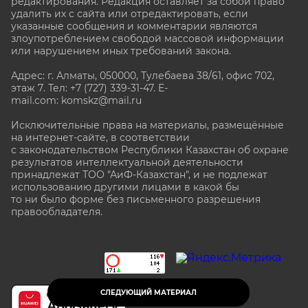
редактирования. Редакция оставляет за собой право
удалить их с сайта или отредактировать, если
указанные сообщения и комментарии являются
злоупотреблением свободой массовой информации
или нарушением иных требований закона.
Адрес: г. Алматы, 050000, Тулебаева 38/61, офис 702,
этаж 7
. Тел: +7 (727) 339-31-47. E-
mail.com: komskz@mail.ru
Исключительные права на материалы, размещённые
на интернет-сайте, в соответствии
с законодательством Республики Казахстан об охране
результатов интеллектуальной деятельности
принадлежат ТОО "АиФ-Казахстан", и не подлежат
использованию другими лицами в какой бы
то ни было форме без письменного разрешения
правообладателя.
stat@aif.ru
СЛЕДУЮЩИЙ МАТЕРИАЛ
16+