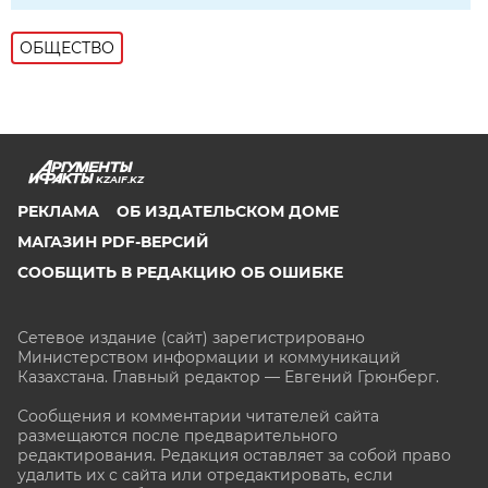
ОБЩЕСТВО
KZAIF.KZ
РЕКЛАМА
ОБ ИЗДАТЕЛЬСКОМ ДОМЕ
МАГАЗИН PDF-ВЕРСИЙ
СООБЩИТЬ В РЕДАКЦИЮ ОБ ОШИБКЕ
Сетевое издание (сайт) зарегистрировано
Министерством информации и коммуникаций
Казахстана. Главный редактор — Евгений Грюнберг
.
Сообщения и комментарии читателей сайта
размещаются после предварительного
редактирования. Редакция оставляет за собой право
удалить их с сайта или отредактировать, если