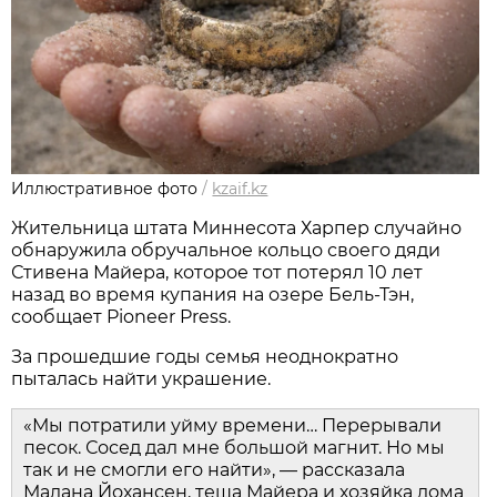
Иллюстративное фото
/
kzaif.kz
Жительница штата Миннесота Харпер случайно
обнаружила обручальное кольцо своего дяди
Стивена Майера, которое тот потерял 10 лет
назад во время купания на озере Бель-Тэн,
сообщает Pioneer Press.
За прошедшие годы семья неоднократно
пыталась найти украшение.
«Мы потратили уйму времени… Перерывали
песок. Сосед дал мне большой магнит. Но мы
так и не смогли его найти», — рассказала
Малана Йохансен, теща Майера и хозяйка дома