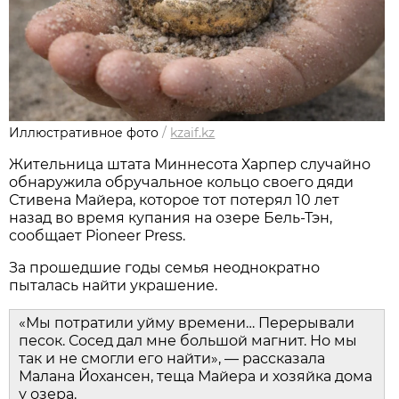
Иллюстративное фото
/
kzaif.kz
Жительница штата Миннесота Харпер случайно
обнаружила обручальное кольцо своего дяди
Стивена Майера, которое тот потерял 10 лет
назад во время купания на озере Бель-Тэн,
сообщает Pioneer Press.
За прошедшие годы семья неоднократно
пыталась найти украшение.
«Мы потратили уйму времени… Перерывали
песок. Сосед дал мне большой магнит. Но мы
так и не смогли его найти», — рассказала
Малана Йохансен, теща Майера и хозяйка дома
у озера.