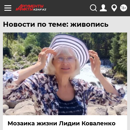
16+
KZAIF.KZ
Новости по теме: живопись
Мозаика жизни Лидии Коваленко