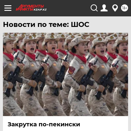
16+
KZAIF.KZ
Новости по теме: ШОС
Закрутка по-пекински