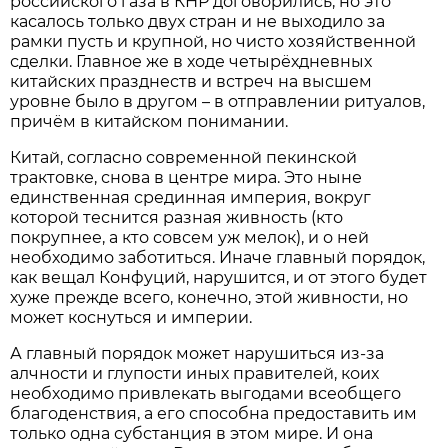
российского газа в КНР договорились, но это
касалось только двух стран и не выходило за
рамки пусть и крупной, но чисто хозяйственной
сделки. Главное же в ходе четырёхдневных
китайских празднеств и встреч на высшем
уровне было в другом – в отправлении ритуалов,
причём в китайском понимании.
Китай, согласно современной пекинской
трактовке, снова в центре мира. Это ныне
единственная срединная империя, вокруг
которой теснится разная живность (кто
покрупнее, а кто совсем уж мелок), и о ней
необходимо заботиться. Иначе главный порядок,
как вещал Конфуций, нарушится, и от этого будет
хуже прежде всего, конечно, этой живности, но
может коснуться и империи.
А главный порядок может нарушиться из-за
алчности и глупости иных правителей, коих
необходимо привлекать выгодами всеобщего
благоденствия, а его способна предоставить им
только одна субстанция в этом мире. И она