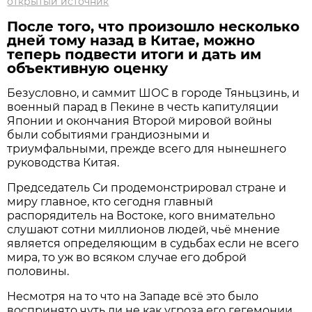
открытый источник
После того, что произошло несколько
дней тому назад в Китае, можно
теперь подвести итоги и дать им
объективную оценку
Безусловно, и саммит ШОС в городе Тяньцзинь, и
военный парад в Пекине в честь капитуляции
Японии и окончания Второй мировой войны
были событиями грандиозными и
триумфальными, прежде всего для нынешнего
руководства Китая.
Председатель Си продемонстрировал стране и
миру главное, кто сегодня главный
распорядитель на Востоке, кого внимательно
слушают сотни миллионов людей, чьё мнение
является определяющим в судьбах если не всего
мира, то уж во всяком случае его доброй
половины.
Несмотря на то что на Западе всё это было
воспринято чуть ли не как угроза его гегемонии,