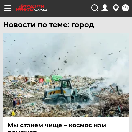
16+
KZAIF.KZ
Новости по теме: город
Мы станем чище – космос нам