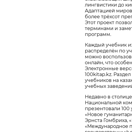
лингвистики до к
Адаптацией миров
более трёхсот пре
Этот проект позво
терминами и заме
программ.
Каждый учебник из
распределён по уч
можно воспользов
онлайн, что особе
Электронные верс
100kitap.kz. Разде
учебников на каза
учебных заведени
Недавно в столице
Национальной ком
презентовали 100 
«Новое гуманитарн
Эрнста Гомбриха, 
«Международное п