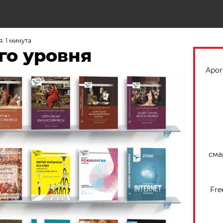
Н
: 1 минута
го уровня
Apor
сма
Fre