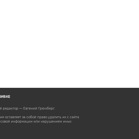
ШИБКЕ
ый редактор — Евгений Грюнберг
.
 оставляет за собой право удалить их с сайта
ассовой информации или нарушением иных