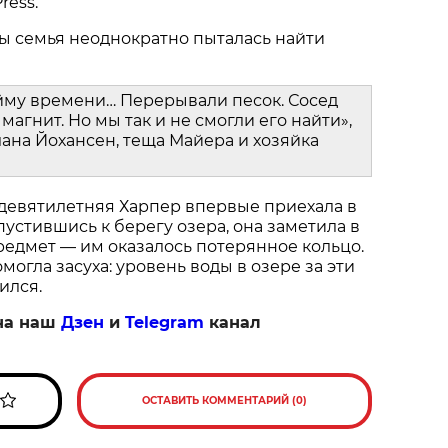
ress.
ы семья неоднократно пыталась найти
йму времени… Перерывали песок. Сосед
магнит. Но мы так и не смогли его найти»,
ана Йохансен, теща Майера и хозяйка
 девятилетняя Харпер впервые приехала в
пустившись к берегу озера, она заметила в
едмет — им оказалось потерянное кольцо.
огла засуха: уровень воды в озере за эти
ился.
на наш
Дзен
и
Telegram
канал
ОСТАВИТЬ КОММЕНТАРИЙ (0)