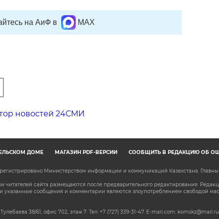
йтесь на АиФ в
MAX
тор новостей 24СМИ
ЕЛЬСКОМ ДОМЕ
МАГАЗИН PDF-ВЕРСИЙ
СООБЩИТЬ В РЕДАКЦИЮ ОБ О
зарегистрировано Министерством информации и коммуникаций Казахстана. Главн
 читателей сайта размещаются после предварительного редактирования. Редакция
сли указанные сообщения и комментарии являются злоупотреблением свободой м
 Тулебаева 38/61, офис 702, этаж 7
. Тел: +7 (727) 339-31-47. E-mail.com: komskz@mail.ru