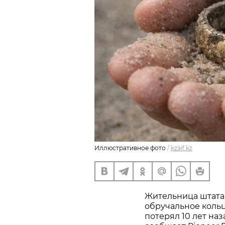
Иллюстративное фото
/
kzaif.kz
Жительница штата
обручальное кольц
потерял 10 лет наз