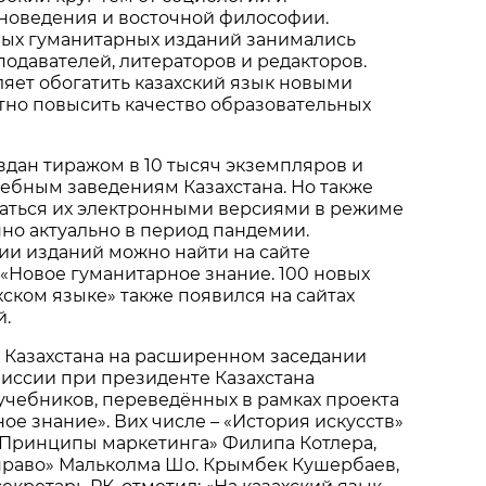
иноведения и восточной философии.
ых гуманитарных изданий занимались
подавателей, литераторов и редакторов.
ляет обогатить казахский язык новыми
тно повысить качество образовательных
дан тиражом в 10 тысяч экземпляров и
ебным заведениям Казахстана. Но также
аться их электронными версиями в режиме
нно актуально в период пандемии.
ии изданий можно найти на сайте
л «Новое гуманитарное знание. 100 новых
хском языке» также появился на сайтах
й.
 Казахстана на расширенном заседании
иссии при президенте Казахстана
учебников, переведённых в рамках проекта
ое знание». Вих числе – «История искусств»
«Принципы маркетинга» Филипа Котлера,
раво» Мальколма Шо. Крымбек Кушербаев,