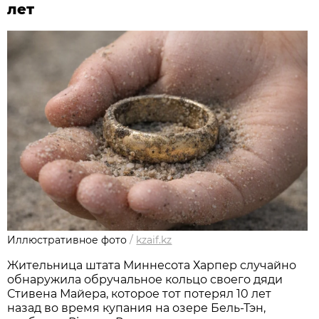
лет
Иллюстративное фото
/
kzaif.kz
Жительница штата Миннесота Харпер случайно
обнаружила обручальное кольцо своего дяди
Стивена Майера, которое тот потерял 10 лет
назад во время купания на озере Бель-Тэн,