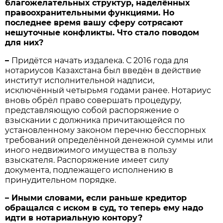
благожелательных структур, наделённых
правоохранительны
ми
функциями. Но
последнее время вашу сферу сотрясают
нешуточные конфликты. Что стало поводом
для них?
–
Придётся начать издалека. С 2016 года для
нотариусов Казахстана был введён в действие
институт исполнительной надписи,
исключённый четырьмя годами ранее. Нотариус
вновь обрёл право совершать процедуру,
представляющую собой распоряжение о
взыскании с должника причитающейся по
установленному законом перечню бесспорных
требований определённой денежной суммы или
иного недвижимого имущества в пользу
взыскателя. Распоряжение имеет силу
документа, подлежащего исполнению в
принудительном порядке.
– Иными словами, если раньше кредитор
обращался с иском в суд, то теперь ему надо
идти в нотариальную контору?