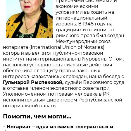
правовыми системами и
экономическими
условиями выходить на
интернациональный
уровень. В 1948 году на
традициях и принципах
римского права был создан
Международный союз
нотариата (International Union of Notaries),
который вывел этот публично-правовой
институт на интернациональный уровень. О том,
насколько успешно нотариальные действия
обеспечиваю­т защиту прав и законных
интересов казахстанских граждан, наша беседа с
Гульнарой Рыспековой,
судьёй Верховного суда
в отставке, членом экспертного совета при
Уполномоченном по правам человека в РК,
исполнительным директором Республиканской
нотариальной палаты.
Помогли, чем могли…
– Н
отариат
–
одн
а
из самых
толерантных
и