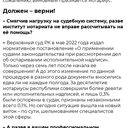
сожалению, виновным признаётся нотариус.
Должен – верни!
– Смягчив нагрузку на судебную систему, разве
институт нотариата не вправе рассчитывать на
её помощь?
–
Верховный суд РК в мае 2022 года издал
нормативное постановление «О применении
судами законодательства при рассмотрении дел
об оспаривании исполнительной надписи».
Только через семь лет после начала её
совершения! А до этого изменения по данной
процедуре в разного рода документы вносились
едва ли не каждые полгода. За десятилетие
нотариусы республики совершили более девяти
млн исполнительных надписей, и лишь 0,3%
были оспорены в судах, признаны незаконными
всего 0,1%. Но сегодня ситуация вышла на новый
виток – по сути, шельмованием специалистов
этой сферы.
– А разве в вашем профессиональном