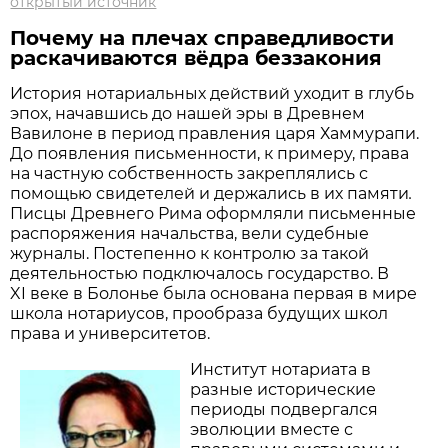
открытый источник
Почему на плечах справедливости
раскачиваются вёдра беззакония
История нотариальных действий уходит в глубь
эпох, начавшись до нашей эры в Древнем
Вавилоне в период правления царя Хаммурапи.
До появления письменности, к примеру, права
на частную собственность закреплялись с
помощью свидетелей и держались в их памяти
.
Писцы Древнего Рима оформляли письменные
распоряжения начальства, вели судебные
журналы. Постепенно к контролю за такой
деятельностью подключалось государство. В
XI веке в Болонье была основана первая в мире
школа нотариусов, прообраза будущих школ
права и университетов.
Институт нотариата в
разные исторические
периоды подвергался
эволюции вместе с