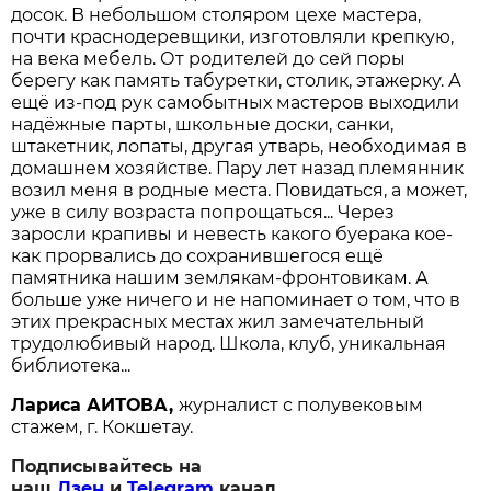
досок. В небольшом столяром цехе мастера,
почти краснодеревщики, изготовляли крепкую,
на века мебель. От родителей до сей поры
берегу как память табуретки, столик, этажерку. А
ещё из-под рук самобытных мастеров выходили
надёжные парты, школьные доски, санки,
штакетник, лопаты, другая утварь, необходимая в
домашнем хозяйстве. Пару лет назад племянник
возил меня в родные места. Повидаться, а может,
уже в силу возраста попрощаться... Через
заросли крапивы и невесть какого буерака кое-
как прорвались до сохранившегося ещё
памятника нашим землякам-фронтовикам. А
больше уже ничего и не напоминает о том, что в
этих прекрасных местах жил замечательный
трудолюбивый народ. Школа, клуб, уникальная
библиотека...
Лариса АИТОВА,
журналист с полувековым
стажем, г. Кокшетау.
Подписывайтесь на
наш
Дзен
и
Telegram
канал.