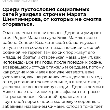
открытый источник
Среди пустословия социальных
сетей увидела строчки Марата
Шинтимирова, от которых не смогла
оторваться.
Озаглавлены пронзительно – Деревня умирает
стоя. Родом Марат из аула Бике Мамлютского
района Северо-Казахстанской области, уехал
оттуда почти сорок лет назад, но связи с малой
родиной не теряет. Там до сих пор живут его
младшие братья и старенькая мама. Звучит, как
исповедь: «Все эти годы, после поездок к родне,
возвращаюсь оттуда с тяжелым сердцем, потому
как родина моя малая вот уже четверть века
ужимается, как шагреневая кожа, домов там год
от года становится все меньше, а в тех, что еще
уцелели, не во всех живут люди… Дорога домой в
Бике после ста километров асфальта по трассе
Петропавловск – Костанай пролегает по
грунтовой дороге через маленькую деревню с
забавным названием Симаки, которая тоже тает