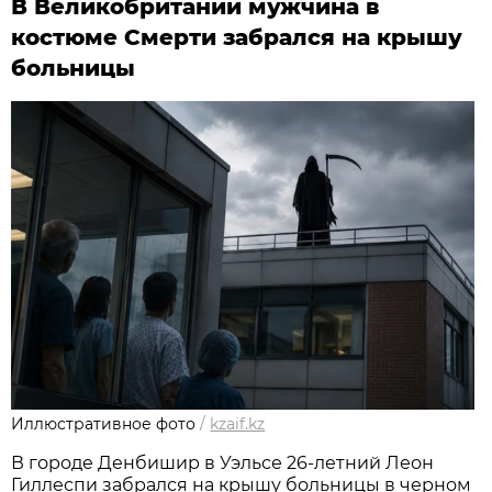
В Великобритании мужчина в
костюме Смерти забрался на крышу
больницы
Иллюстративное фото
/
kzaif.kz
В городе Денбишир в Уэльсе 26-летний Леон
Гиллеспи забрался на крышу больницы в черном