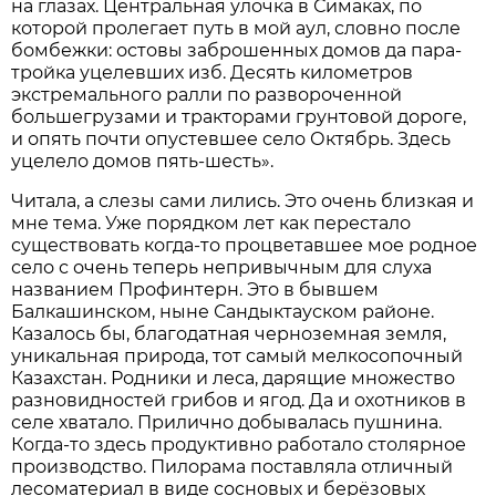
на глазах. Центральная улочка в Симаках, по
которой пролегает путь в мой аул, словно после
бомбежки: остовы заброшенных домов да пара-
тройка уцелевших изб. Десять километров
экстремального ралли по развороченной
большегрузами и тракторами грунтовой дороге,
и опять почти опустевшее село Октябрь. Здесь
уцелело домов пять-шесть».
Читала, а слезы сами лились. Это очень близкая и
мне тема. Уже порядком лет как перестало
существовать когда-то процветавшее мое родное
село с очень теперь непривычным для слуха
названием Профинтерн. Это в бывшем
Балкашинском, ныне Сандыктауском районе.
Казалось бы, благодатная черноземная земля,
уникальная природа, тот самый мелкосопочный
Казахстан. Родники и леса, дарящие множество
разновидностей грибов и ягод. Да и охотников в
селе хватало. Прилично добывалась пушнина.
Когда-то здесь продуктивно работало столярное
производство. Пилорама поставляла отличный
лесоматериал в виде сосновых и берёзовых