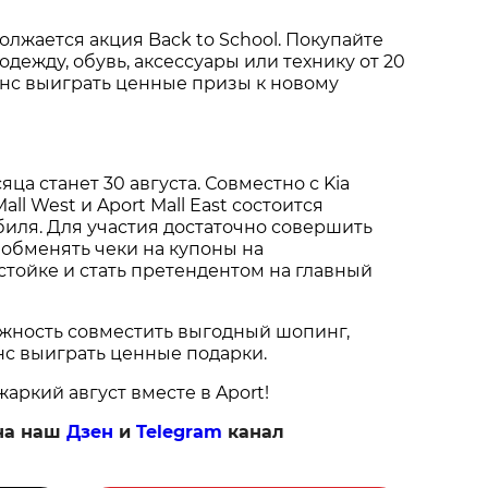
олжается акция Back to School. Покупайте
дежду, обувь, аксессуары или технику от 20
анс выиграть ценные призы к новому
ца станет 30 августа. Совместно с Kia
all West и Aport Mall East состоится
иля. Для участия достаточно совершить
, обменять чеки на купоны на
тойке и стать претендентом на главный
ожность совместить выгодный шопинг,
нс выиграть ценные подарки.
аркий август вместе в Aport!
на наш
Дзен
и
Telegram
канал