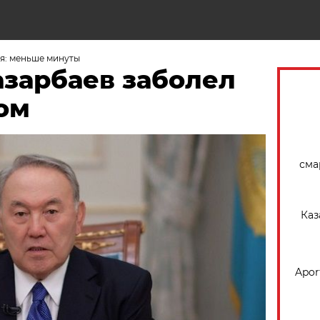
Н
я: меньше минуты
азарбаев заболел
ом
сма
Каз
Apor