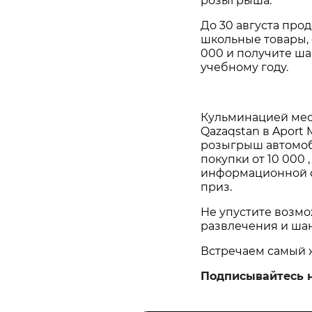
розыгрыша.
До 30 августа прод
школьные товары, о
000 и получите ш
учебному году.
Кульминацией меся
Qazaqstan в Aport M
розыгрыш автомоб
покупки от 10 000 
информационной с
приз.
Не упустите возм
развлечения и ша
Встречаем самый ж
Подписывайтесь 