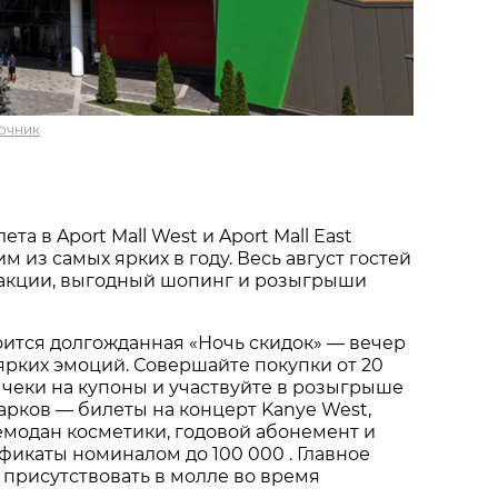
очник
та в Aport Mall West и Aport Mall East
м из самых ярких в году. Весь август гостей
акции, выгодный шопинг и розыгрыши
тоится долгожданная «Ночь скидок» — вечер
ярких эмоций. Совершайте покупки от 20
 чеки на купоны и участвуйте в розыгрыше
арков — билеты на концерт Kanye West,
емодан косметики, годовой абонемент и
икаты номиналом до 100 000 . Главное
 присутствовать в молле во время