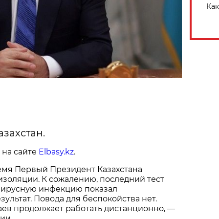
Как
азахстан.
на сайте
Elbasy.kz
.
емя Первый Президент Казахстана
изоляции. К сожалению, последний тест
вирусную инфекцию показал
ультат. Повода для беспокойства нет.
аев продолжает работать дистанционно, —
ии.