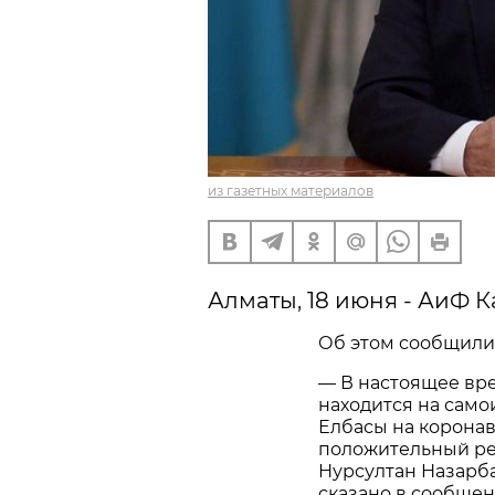
из газетных материалов
Алматы, 18 июня - АиФ К
Об этом сообщили 
— В настоящее вр
находится на само
Елбасы на корона
положительный рез
Нурсултан Назарб
сказано в сообщен