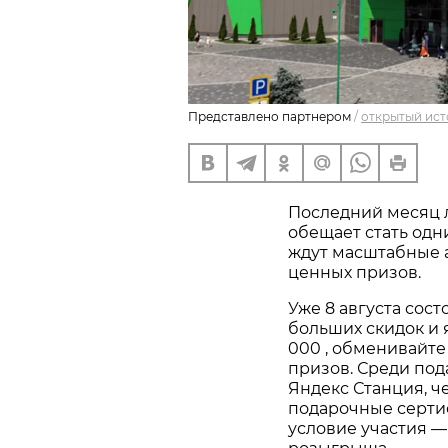
Представлено партнером
/
открытый ист
Последний месяц ле
обещает стать одни
ждут масштабные 
ценных призов.
Уже 8 августа сос
больших скидок и 
000 , обменивайте
призов. Среди под
Яндекс Станция, ч
подарочные сертиф
условие участия —