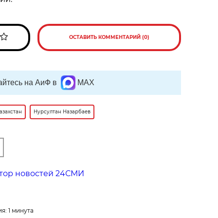
ОСТАВИТЬ КОММЕНТАРИЙ (0)
йтесь на АиФ в
MAX
азахстан
Нурсултан Назарбаев
тор новостей 24СМИ
я: 1 минута