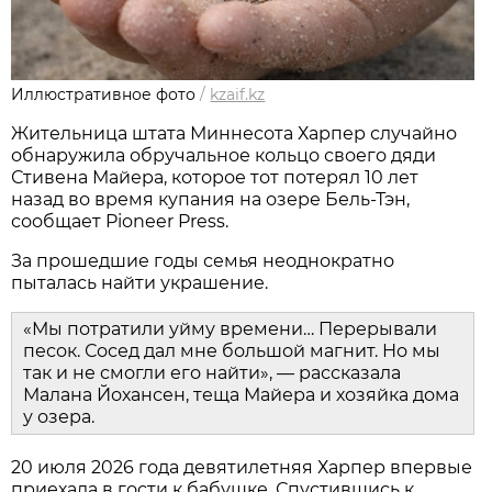
Иллюстративное фото
/
kzaif.kz
Жительница штата Миннесота Харпер случайно
обнаружила обручальное кольцо своего дяди
Стивена Майера, которое тот потерял 10 лет
назад во время купания на озере Бель-Тэн,
сообщает Pioneer Press.
За прошедшие годы семья неоднократно
пыталась найти украшение.
«Мы потратили уйму времени… Перерывали
песок. Сосед дал мне большой магнит. Но мы
так и не смогли его найти», — рассказала
Малана Йохансен, теща Майера и хозяйка дома
у озера.
20 июля 2026 года девятилетняя Харпер впервые
приехала в гости к бабушке. Спустившись к