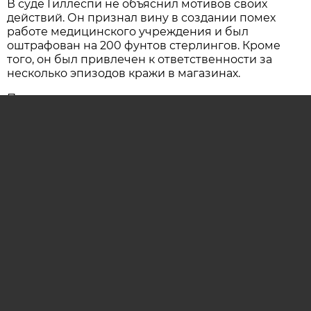
В суде Гиллеспи не объяснил мотивов своих
действий. Он признал вину в создании помех
работе медицинского учреждения и был
оштрафован на 200 фунтов стерлингов. Кроме
того, он был привлечен к ответственности за
несколько эпизодов кражи в магазинах.
Представитель местного управления
здравоохранения заявил, что в больницах
действует политика абсолютной нетерпимости к
любым формам агрессии и вандализма.
Подписывайтесь на наш
Дзен
и
Telegram
канал
ОЦЕНИТЕ МАТЕРИАЛ
ОСТАВИТЬ КОММЕНТАРИЙ (0)