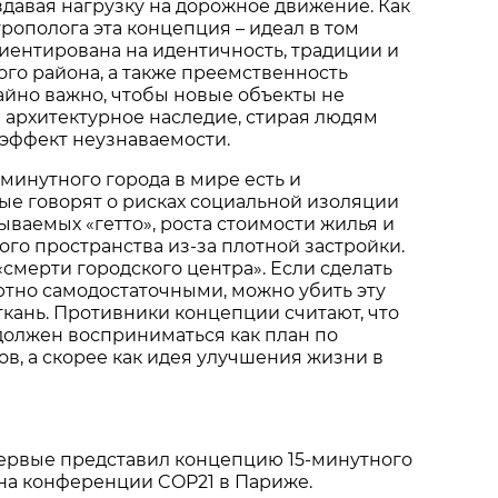
здавая нагрузку на дорожное движение. Как
трополога эта концепция – идеал в том
риентирована на идентичность, традиции и
го района, а также преемственность
йно важно, чтобы новые объекты не
и архитектурное наследие, стирая людям
 эффект неузнаваемости.
-минутного города в мире есть и
ые говорят о рисках социальной изоляции
ываемых «гетто», роста стоимости жилья и
го пространства из-за плотной застройки.
«смерти городского центра». Если сделать
тно самодостаточными, можно убить эту
кань. Противники концепции считают, что
 должен восприниматься как план по
в, а скорее как идея улучшения жизни в
ервые представил концепцию 15-минутного
у на конференции COP21 в Париже.