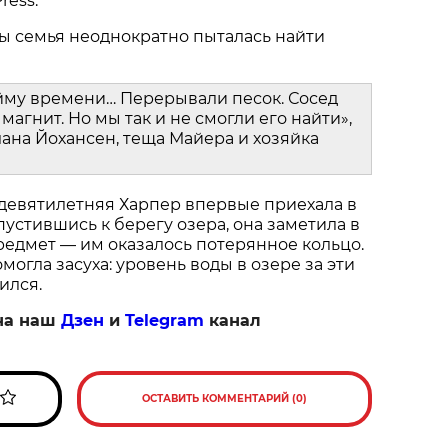
ress.
ы семья неоднократно пыталась найти
йму времени… Перерывали песок. Сосед
магнит. Но мы так и не смогли его найти»,
ана Йохансен, теща Майера и хозяйка
 девятилетняя Харпер впервые приехала в
пустившись к берегу озера, она заметила в
едмет — им оказалось потерянное кольцо.
огла засуха: уровень воды в озере за эти
ился.
на наш
Дзен
и
Telegram
канал
ОСТАВИТЬ КОММЕНТАРИЙ (0)