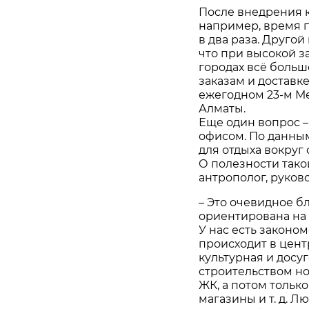
После внедрения к
например, время п
в два раза. Другой
что при высокой з
городах всё больш
заказам и доставке
ежегодном 23-м М
Алматы.
Еще один вопрос –
офисом. По данным
для отдыха вокруг
О полезности тако
антрополог, руков
– Это очевидное б
ориентирована на 
У нас есть законо
происходит в цент
культурная и досу
строительством но
ЖК, а потом тольк
магазины и т. д. 