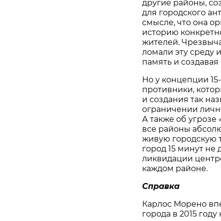
другие районы, со
для городского ан
смысле, что она о
историю конкретно
жителей. Чрезвыча
ломали эту среду 
память и создавая
Но у концепции 15
противники, котор
и создания так наз
ограничении лично
А также об угрозе 
все районы абсолю
живую городскую т
город 15 минут не
ликвидации центро
каждом районе.
Справка
Карлос Морено вп
города в 2015 год