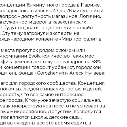
онцепции 15-минутного города в Париже,
оездок сократилось с 47 до 28 минут, почти
 вопрос – доступность магазинов. Логично,
агруженности дорог в казахстанских
е будут отдавать предпочтение онлайн-
. Эту тему затронули эксперты на
еждународном конвенте «Мир торговли» в
 места прогулок рядом с домом или
 компании Evolv, количество таких мест
 офиса уменьшает текучесть кадров на 58%.
й концепции говорит урбанист, городской
одитель фонда «Gorozhanym» Алеся Нугаева:
лаго для городского сообщества. Концепция
пожилых, людей с инвалидностью и детей.
мерность, что всё самое интересное
ре города. К тому же зачастую социальная,
говая инфраструктура просто не успевает за
вых микрорайонов. Допустим, возводится
о появляются школы, детские сады,
Люди вынуждены всё это время ездить в