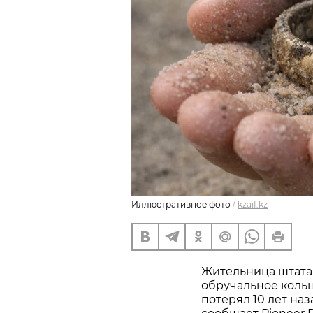
Иллюстративное фото
/
kzaif.kz
Жительница штата
обручальное кольц
потерял 10 лет наз