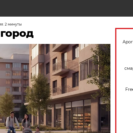
Н
я: 2 минуты
 город
Apor
сма
Fre