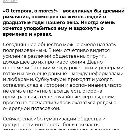
kzaif.kz
«
O
tempora
,
o
mores
!» – воскликнул бы древний
римлянин, посмотрев на жизнь людей в
двадцатые годы нашего века. Иногда очень
хочется уподобиться ему и вздохнуть о
временах и нравах.
Сегодняшнее общество можно смело назвать
поляризованным. В нем отчётливо видится
усиление различий общественных групп,
доходящее до их противостояния. Давно
отгремели баталии между рокерами и реперами,
готами и эмо, ещё раньше – между неформалами
и люберами. Субкультуры приходят и уходят,
оставляя, след в истории и воспоминания, часто
не самые приятные: всегда есть сторона
проигравшая, а ещё случайные жертвы, коим
просто не посчастливилось оказаться рядом с
очередной потасовкой.
Сейчас, спасибо гуманизации общества и
доступности интернета, большая часть