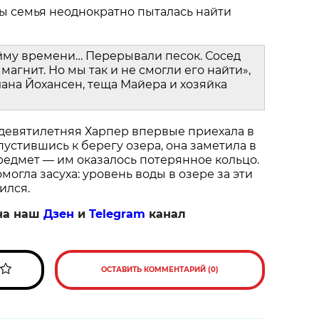
ы семья неоднократно пыталась найти
йму времени… Перерывали песок. Сосед
магнит. Но мы так и не смогли его найти»,
ана Йохансен, теща Майера и хозяйка
 девятилетняя Харпер впервые приехала в
пустившись к берегу озера, она заметила в
едмет — им оказалось потерянное кольцо.
огла засуха: уровень воды в озере за эти
ился.
на наш
Дзен
и
Telegram
канал
ОСТАВИТЬ КОММЕНТАРИЙ (0)