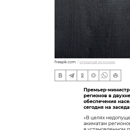
freepik.com.
/
открытый источник
Премьер-министр
регионов в двухн
обеспечения насе
сегодня на засед
«В целях недопущ
акиматам регионо
в установленном 