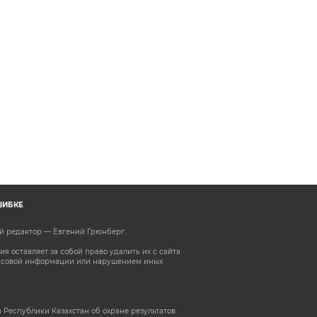
ШИБКЕ
ый редактор — Евгений Грюнберг
.
 оставляет за собой право удалить их с сайта
ассовой информации или нарушением иных
 Республики Казахстан об охране результатов