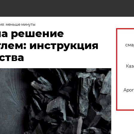
Н
ия: меньше минуты
на решение
глем: инструкция
сма
ства
Каз
Apor