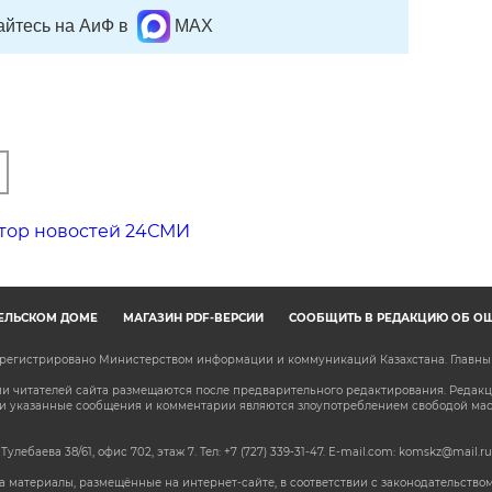
йтесь на АиФ в
MAX
тор новостей 24СМИ
ЕЛЬСКОМ ДОМЕ
МАГАЗИН PDF-ВЕРСИЙ
СООБЩИТЬ В РЕДАКЦИЮ ОБ О
зарегистрировано Министерством информации и коммуникаций Казахстана. Главн
 читателей сайта размещаются после предварительного редактирования. Редакция
сли указанные сообщения и комментарии являются злоупотреблением свободой м
 Тулебаева 38/61, офис 702, этаж 7
. Тел: +7 (727) 339-31-47. E-mail.com: komskz@mail.ru
 материалы, размещённые на интернет-сайте, в соответствии с законодательством