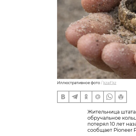
Иллюстративное фото
/
kzaif.kz
Жительница штата
обручальное кольц
потерял 10 лет наз
сообщает Pioneer P