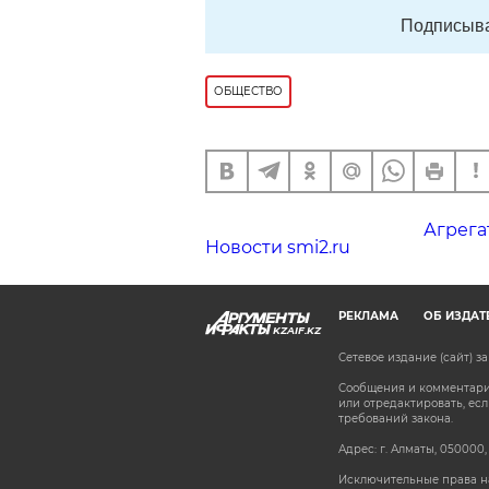
Подписыва
ОБЩЕСТВО
Агрега
Новости smi2.ru
РЕКЛАМА
ОБ ИЗДАТ
KZAIF.KZ
Сетевое издание (сайт) 
Сообщения и комментарии
или отредактировать, е
требований закона.
Адрес: г. Алматы, 050000,
Исключительные права на