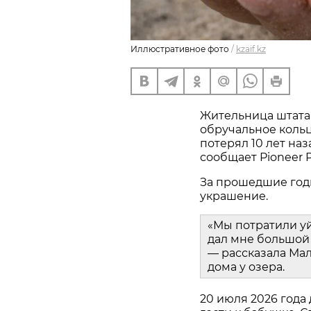
Иллюстративное фото
/
kzaif.kz
Жительница штата
обручальное кольц
потерял 10 лет наз
сообщает Pioneer P
За прошедшие год
украшение.
«Мы потратили у
дал мне большой 
— рассказала Мал
дома у озера.
20 июля 2026 года