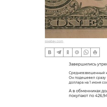
pixabay.com
Завершились утрен
Средневзвешенный ку
Он подешевел сразу 
доллара на 1 июня сос
А в обменниках до
покупают по 426,94