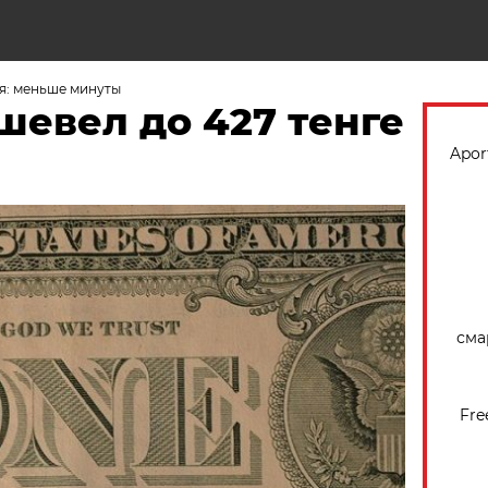
Н
я: меньше минуты
шевел до 427 тенге
Apor
сма
Fre