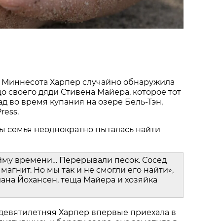
 Миннесота Харпер случайно обнаружила
о своего дяди Стивена Майера, которое тот
ад во время купания на озере Бель-Тэн,
ress.
ы семья неоднократно пыталась найти
йму времени… Перерывали песок. Сосед
магнит. Но мы так и не смогли его найти»,
ана Йохансен, теща Майера и хозяйка
 девятилетняя Харпер впервые приехала в