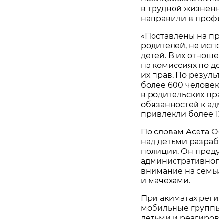
в трудной жизнен
направили в проф
«Поставлены на п
родителей, не ис
детей. В их отнош
на комиссиях по 
их прав. По резул
более 600 человек
в родительских пр
обязанностей к а
привлекли более 1
По словам Асета О
над детьми разра
полиции. Он преду
административног
внимание на семьи
и мачехами.
При акиматах рег
мобильные группы
детьми и реагирова