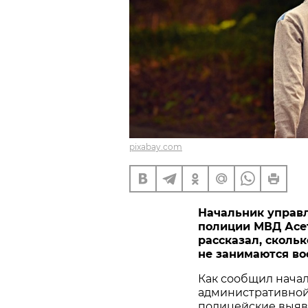
pixabay.com
Начальник управ
полиции МВД Асет
рассказал, скольк
не занимаются во
Как сообщил нача
административной
полицейские выяви