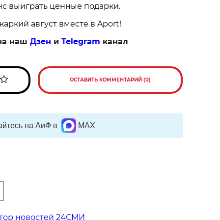
нс выиграть ценные подарки.
аркий август вместе в Aport!
на наш
Дзен
и
Telegram
канал
ОСТАВИТЬ КОММЕНТАРИЙ (0)
йтесь на АиФ в
MAX
тор новостей 24СМИ