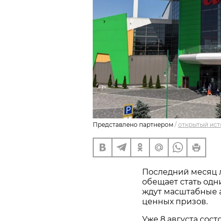
Представлено партнером
/
открытый ист
Последний месяц ле
обещает стать одни
ждут масштабные 
ценных призов.
Уже 8 августа сос