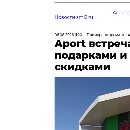
Агрега
Новости smi2.ru
06.08.2026 11:20
Примерное время чтени
Aport встреч
подарками и
скидками