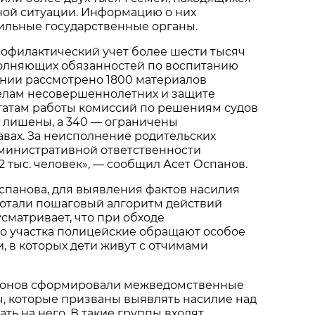
ной ситуации. Информацию о них
ильные государственные органы.
рофилактический учет более шести тысяч
полняющих обязанностей по воспитанию
ении рассмотрено 1800 материалов
делам несовершеннолетних и защите
ьтатам работы комиссий по решениям судов
 лишены, а 340 — ограничены
авах. За неисполнение родительских
дминистративной ответственности
2 тыс. человек», — сообщил Асет Оспанов.
спанова, для выявления фактов насилия
ботали пошаговый алгоритм действий
сматривает, что при обходе
о участка полицейские обращают особое
, в которых дети живут с отчимами
ионов сформировали межведомственные
, которые призваны выявлять насилие над
ть на него. В такие группы входят