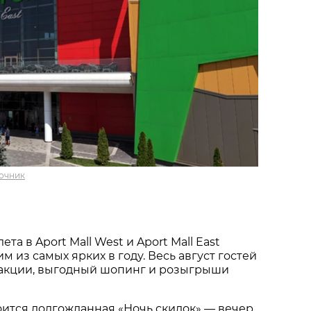
очник
та в Aport Mall West и Aport Mall East
м из самых ярких в году. Весь август гостей
акции, выгодный шопинг и розыгрыши
тоится долгожданная «Ночь скидок» — вечер