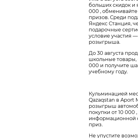
больших скидок и 
000 , обменивайте
призов. Среди под
Яндекс Станция, ч
подарочные сертиф
условие участия —
розыгрыша.
До 30 августа прод
школьные товары, о
000 и получите ш
учебному году.
Кульминацией меся
Qazaqstan в Aport M
розыгрыш автомоб
покупки от 10 000 
информационной с
приз.
Не упустите возм