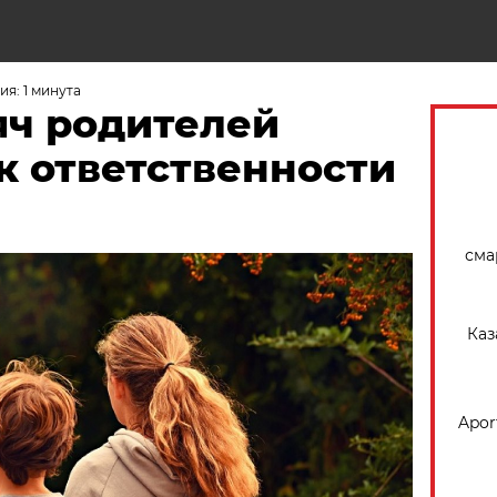
Н
я: 1 минута
яч родителей
к ответственности
сма
Каз
Apor