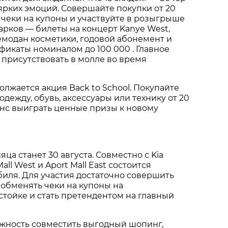
ярких эмоций. Совершайте покупки от 20
 чеки на купоны и участвуйте в розыгрыше
арков — билеты на концерт Kanye West,
емодан косметики, годовой абонемент и
икаты номиналом до 100 000 . Главное
 присутствовать в молле во время
олжается акция Back to School. Покупайте
дежду, обувь, аксессуары или технику от 20
анс выиграть ценные призы к новому
ца станет 30 августа. Совместно с Kia
all West и Aport Mall East состоится
иля. Для участия достаточно совершить
, обменять чеки на купоны на
тойке и стать претендентом на главный
ожность совместить выгодный шопинг,