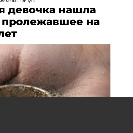
ия: меньше минуты
я девочка нашла
, пролежавшее на
лет