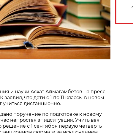
ия и науки Асхат Аймагамбетов на пресс-
заявил, что дети с 1 по 11 классы в новом
т учиться дистанционно.
 дано поручение по подготовке к новому
йчас непростая эпидситуация. Учитывая
о решение с 1 сентября первую четверть
станционном формате за исключением