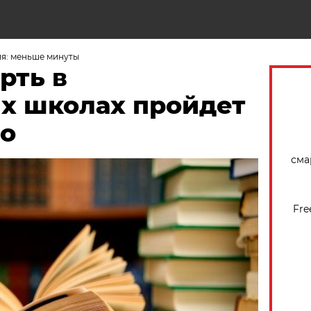
Н
я: меньше минуты
рть в
их школах пройдет
о
сма
Fre