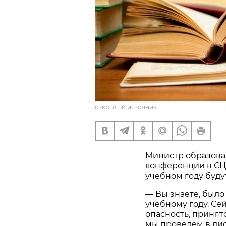
открытый источник
Министр образован
конференции в СЦК 
учебном году буду
— Вы знаете, было
учебному году. Се
опасность, принят
мы проведем в ди