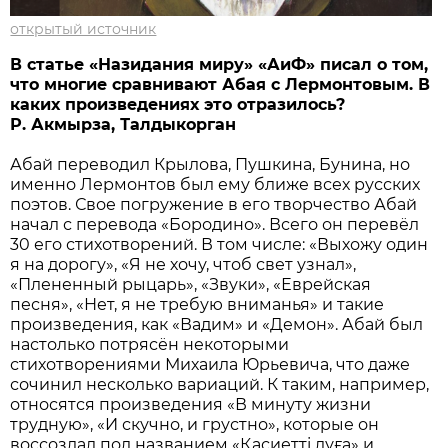
открытый источник
В статье «Назидания миру» «АиФ» писал о том,
что многие сравнивают Абая с Лермонтовым. В
каких произведениях это отразилось?
Р. Акмырза, Талдыкорган
Абай переводил Крылова, Пушкина, Бунина, но
именно Лермонтов был ему ближе всех русских
поэтов. Свое погружение в его творчество Абай
начал с перевода «Бородино». Всего он перевёл
30 его стихотворений. В том числе: «Выхожу один
я на дорогу», «Я не хочу, чтоб свет узнал»,
«Плененный рыцарь», «Звуки», «Еврейская
песня», «Нет, я не требую вниманья» и такие
произведения, как «Вадим» и «Демон». Абай был
настолько потрясён некоторыми
стихотворениями Михаила Юрьевича, что даже
сочинил несколько вариаций. К таким, например,
относятся произведения «В минуту жизни
трудную», «И скучно, и грустно», которые он
воссоздал под названием «Қасиетті дұға» и