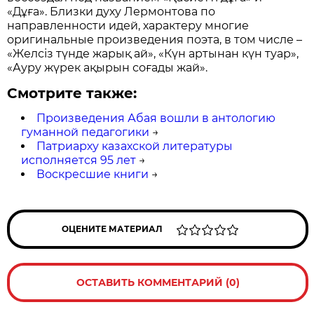
«Дұға». Близки духу Лермонтова по
направленности идей, характеру многие
оригинальные произведения поэта, в том числе –
«Желсіз түнде жарық ай», «Күн артынан күн туар»,
«Ауру жүрек ақырын соғады жай».
Смотрите также:
Произведения Абая вошли в антологию
гуманной педагогики
→
Патриарху казахской литературы
исполняется 95 лет
→
Воскресшие книги
→
ОЦЕНИТЕ МАТЕРИАЛ
ОСТАВИТЬ КОММЕНТАРИЙ (0)