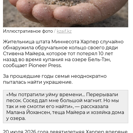
Иллюстративное фото
/
kzaif.kz
Жительница штата Миннесота Харпер случайно
обнаружила обручальное кольцо своего дяди
Стивена Майера, которое тот потерял 10 лет
назад во время купания на озере Бель-Тэн,
сообщает Pioneer Press.
За прошедшие годы семья неоднократно
пыталась найти украшение.
«Мы потратили уйму времени… Перерывали
песок. Сосед дал мне большой магнит. Но мы
так и не смогли его найти», — рассказала
Малана Йохансен, теща Майера и хозяйка дома
у озера.
20 июля 2026 года девятилетняя Харпер впервые