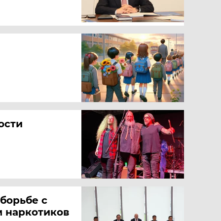
ости
борьбе с
 наркотиков