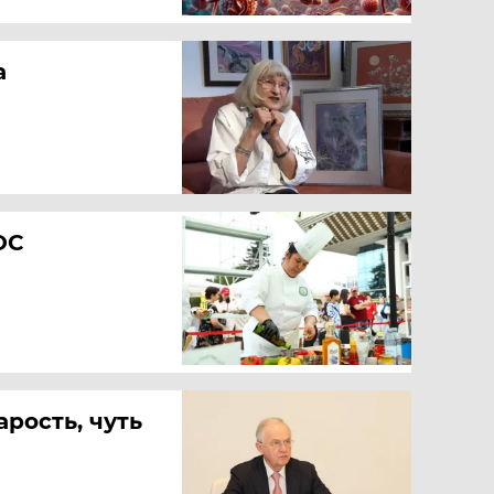
а
ОС
арость, чуть