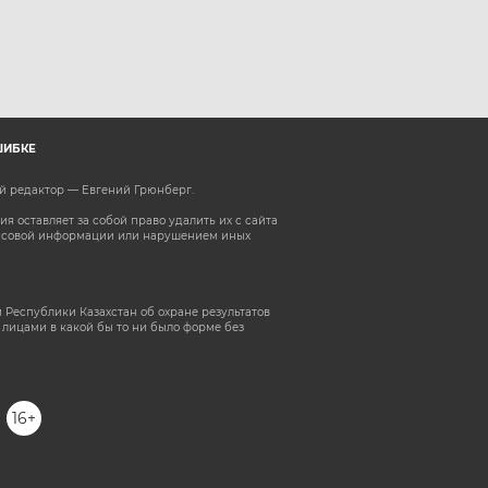
ШИБКЕ
ый редактор — Евгений Грюнберг
.
 оставляет за собой право удалить их с сайта
ассовой информации или нарушением иных
 Республики Казахстан об охране результатов
лицами в какой бы то ни было форме без
16+