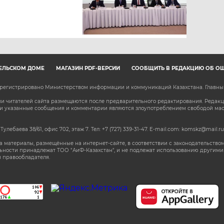
ЕЛЬСКОМ ДОМЕ
МАГАЗИН PDF-ВЕРСИЙ
СООБЩИТЬ В РЕДАКЦИЮ ОБ О
зарегистрировано Министерством информации и коммуникаций Казахстана. Главн
 читателей сайта размещаются после предварительного редактирования. Редакция
сли указанные сообщения и комментарии являются злоупотреблением свободой м
 Тулебаева 38/61, офис 702, этаж 7
. Тел: +7 (727) 339-31-47. E-mail.com: komskz@mail.ru
 материалы, размещённые на интернет-сайте, в соответствии с законодательством
ьности принадлежат ТОО "АиФ-Казахстан", и не подлежат использованию другими 
 правообладателя.