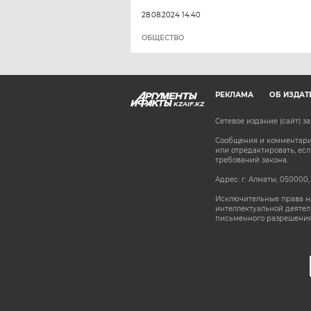
28.08.2024 14:40
ОБЩЕСТВО
РЕКЛАМА
ОБ ИЗДАТ
KZAIF.KZ
Сетевое издание (сайт) 
Сообщения и комментарии
или отредактировать, е
требований закона.
Адрес: г. Алматы, 050000,
Исключительные права на
интеллектуальной деятел
письменного разрешения
stat@aif.ru