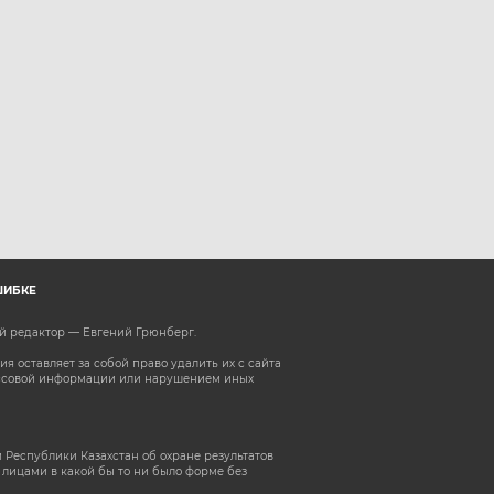
ШИБКЕ
ый редактор — Евгений Грюнберг
.
 оставляет за собой право удалить их с сайта
ассовой информации или нарушением иных
 Республики Казахстан об охране результатов
лицами в какой бы то ни было форме без