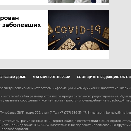
ирован
у заболевших
ЕЛЬСКОМ ДОМЕ
МАГАЗИН PDF-ВЕРСИЙ
СООБЩИТЬ В РЕДАКЦИЮ ОБ О
зарегистрировано Министерством информации и коммуникаций Казахстана. Главн
 читателей сайта размещаются после предварительного редактирования. Редакция
сли указанные сообщения и комментарии являются злоупотреблением свободой м
 Тулебаева 38/61, офис 702, этаж 7
. Тел: +7 (727) 339-31-47. E-mail.com: komskz@mail.ru
 материалы, размещённые на интернет-сайте, в соответствии с законодательством
ьности принадлежат ТОО "АиФ-Казахстан", и не подлежат использованию другими 
 правообладателя.