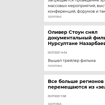
запрещается проведение з
массовых мероприятий, выст
конференций, форумов и так
ЗДОРОВЬЕ
Оливер Стоун снял
документальный фил
Нурсултане Назарбае
05.07.2021 14:04
Вышел трейлер фильма
ПОЛИТИКА
Все больше регионов
перемещаются из «зе
05.07.2021 11:58
ЗДОРОВЬЕ