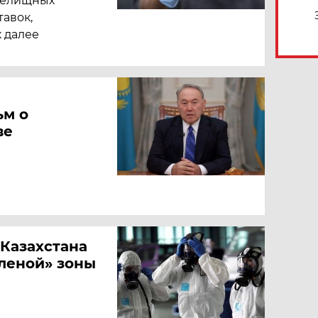
релищных
авок,
 далее
ьм о
ве
 Казахстана
леной» зоны