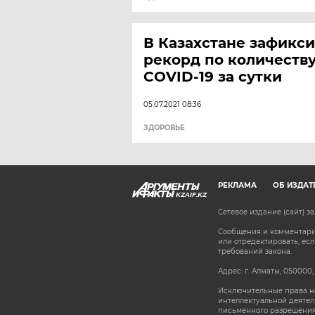
В Казахстане зафикс
рекорд по количеств
COVID-19 за сутки
05.07.2021 08:36
ЗДОРОВЬЕ
РЕКЛАМА
ОБ ИЗДАТ
KZAIF.KZ
Сетевое издание (сайт) 
Сообщения и комментарии
или отредактировать, е
требований закона.
Адрес: г. Алматы, 050000,
Исключительные права на
интеллектуальной деятел
письменного разрешения