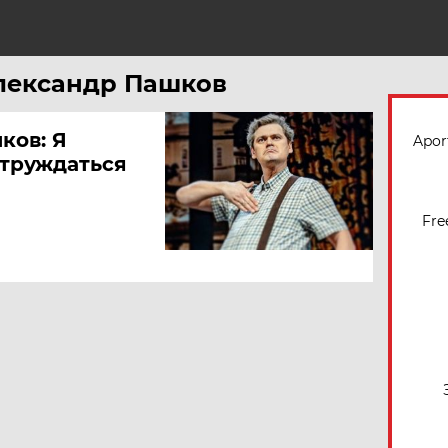
Н
Александр Пашков
ков: Я
Apor
труждаться
Fre