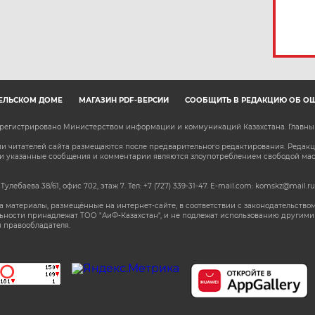
ЕЛЬСКОМ ДОМЕ
МАГАЗИН PDF-ВЕРСИЙ
СООБЩИТЬ В РЕДАКЦИЮ ОБ О
зарегистрировано Министерством информации и коммуникаций Казахстана. Главн
 читателей сайта размещаются после предварительного редактирования. Редакция
сли указанные сообщения и комментарии являются злоупотреблением свободой м
 Тулебаева 38/61, офис 702, этаж 7
. Тел: +7 (727) 339-31-47. E-mail.com: komskz@mail.ru
 материалы, размещённые на интернет-сайте, в соответствии с законодательством
ьности принадлежат ТОО "АиФ-Казахстан", и не подлежат использованию другими 
 правообладателя.