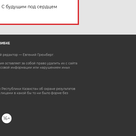
С будущим под сердцем
ШИБКЕ
ый редактор — Евгений Грюнберг
.
 оставляет за собой право удалить их с сайта
ассовой информации или нарушением иных
 Республики Казахстан об охране результатов
лицами в какой бы то ни было форме без
16+