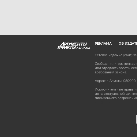
РЕКЛАМА
ОБ ИЗДАТ
KZAIF.KZ
Сетевое издание (сайт) 
Сообщения и комментарии
или отредактировать, е
требований закона.
Адрес: г. Алматы, 050000,
Исключительные права на
интеллектуальной деятел
письменного разрешения
stat@aif.ru