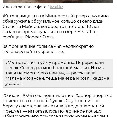
Иллюстративное фото
/
kzaif.kz
Жительница штата Миннесота Харпер случайно
обнаружила обручальное кольцо своего дяди
Стивена Майера, которое тот потерял 10 лет
назад во время купания на озере Бель-Тэн,
сообщает Pioneer Press.
За прошедшие годы семья неоднократно
пыталась найти украшение.
«Мы потратили уйму времени… Перерывали
песок. Сосед дал мне большой магнит. Но мы
так и не смогли его найти», — рассказала
Малана Йохансен, теща Майера и хозяйка дома
у озера.
20 июля 2026 года девятилетняя Харпер впервые
приехала в гости к бабушке. Спустившись к
берегу озера, она заметила в воде блестящий
предмет — им оказалось потерянное кольцо.
Обнаружить его помогла засуха: уровень воды в