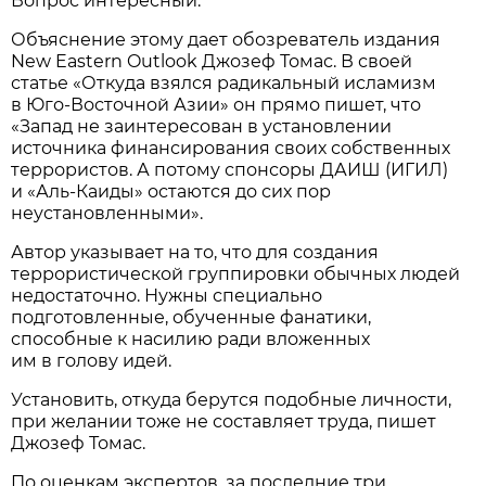
Вопрос интересный.
Объяснение этому дает обозреватель издания
New Eastern Outlook Джозеф Томас. В своей
статье «Откуда взялся радикальный исламизм
в Юго-Восточной Азии» он прямо пишет, что
«Запад не заинтересован в установлении
источника финансирования своих собственных
террористов. А потому спонсоры ДАИШ (ИГИЛ)
и «Аль-Каиды» остаются до сих пор
неустановленными».
Автор указывает на то, что для создания
террористической группировки обычных людей
недостаточно. Нужны специально
подготовленные, обученные фанатики,
способные к насилию ради вложенных
им в голову идей.
Установить, откуда берутся подобные личности,
при желании тоже не составляет труда, пишет
Джозеф Томас.
По оценкам экспертов, за последние три