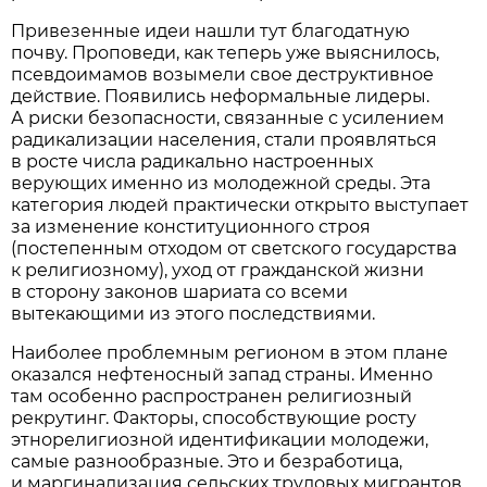
Привезенные идеи нашли тут благодатную
почву. Проповеди, как теперь уже выяснилось,
псевдоимамов возымели свое деструктивное
действие. Появились неформальные лидеры.
А риски безопасности, связанные с усилением
радикализации населения, стали проявляться
в росте числа радикально настроенных
верующих именно из молодежной среды. Эта
категория людей практически открыто выступает
за изменение конституционного строя
(постепенным отходом от светского государства
к религиозному), уход от гражданской жизни
в сторону законов шариата со всеми
вытекающими из этого последствиями.
Наиболее проблемным регионом в этом плане
оказался нефтеносный запад страны. Именно
там особенно распространен религиозный
рекрутинг. Факторы, способствующие росту
этнорелигиозной идентификации молодежи,
самые разнообразные. Это и безработица,
и маргинализация сельских трудовых мигрантов