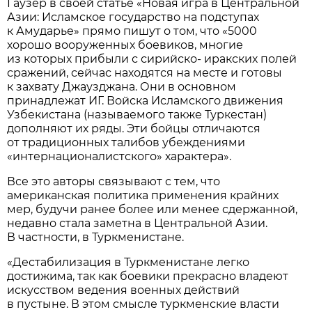
Гаузер в своей статье «Новая игра в Центральной
Азии: Исламское государство на подступах
к Амударье» прямо пишут о том, что «5000
хорошо вооруженных боевиков, многие
из которых прибыли с сирийско- иракских полей
сражений, сейчас находятся на месте и готовы
к захвату Джаузджана. Они в основном
принадлежат ИГ. Войска Исламского движения
Узбекистана (называемого также Туркестан)
дополняют их ряды. Эти бойцы отличаются
от традиционных талибов убеждениями
«интернационалистского» характера».
Все это авторы связывают с тем, что
американская политика применения крайних
мер, будучи ранее более или менее сдержанной,
недавно стала заметна в Центральной Азии.
В частности, в Туркменистане.
«Дестабилизация в Туркменистане легко
достижима, так как боевики прекрасно владеют
искусством ведения военных действий
в пустыне. В этом смысле туркменские власти