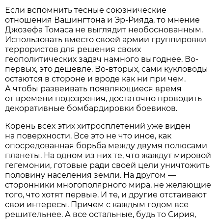
Если вспомнить тесные союзнические
отношения Вашингтона и Эр-Рияда, то мнение
Джозефа Томаса не выглядит необоснованным.
Использовать вместо своей армии группировки
террористов для решения своих
геополитических задач намного выгоднее. Во-
первых, это дешевле. Во-вторых, сами кукловоды
остаются в стороне и вроде как ни при чем.
А чтобы развеивать появляющиеся время
от времени подозрения, достаточно проводить
декоративные бомбардировки боевиков.
Корень всех этих хитросплетений уже виден
на поверхности. Все это не что иное, как
опосредованная борьба между двумя полюсами
планеты. На одном из них те, что жаждут мировой
гегемонии, готовые ради своей цели уничтожить
половину населения земли. На другом —
сторонники многополярного мира, не желающие
того, что хотят первые. И те, и другие отстаивают
свои интересы. Причем с каждым годом все
решительнее. А все остальные, будь то Сирия,