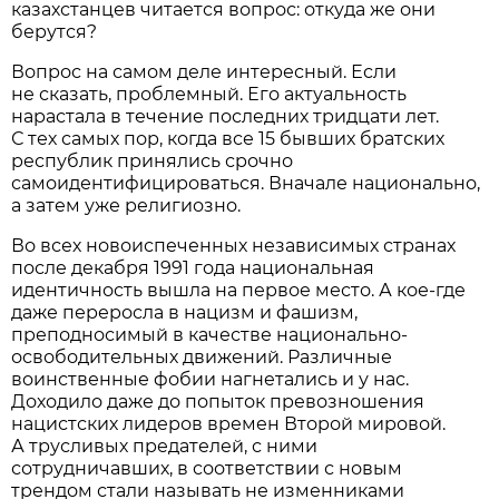
казахстанцев читается вопрос: откуда же они
берутся?
Вопрос на самом деле интересный. Если
не сказать, проблемный. Его актуальность
нарастала в течение последних тридцати лет.
С тех самых пор, когда все 15 бывших братских
республик принялись срочно
самоидентифицироваться. Вначале национально,
а затем уже религиозно.
Во всех новоиспеченных независимых странах
после декабря 1991 года национальная
идентичность вышла на первое место. А кое-где
даже переросла в нацизм и фашизм,
преподносимый в качестве национально-
освободительных движений. Различные
воинственные фобии нагнетались и у нас.
Доходило даже до попыток превозношения
нацистских лидеров времен Второй мировой.
А трусливых предателей, с ними
сотрудничавших, в соответствии с новым
трендом стали называть не изменниками