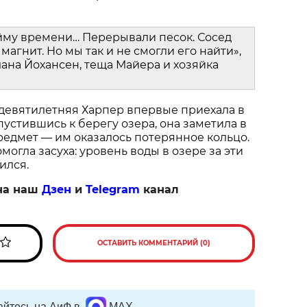
йму времени… Перерывали песок. Сосед
магнит. Но мы так и не смогли его найти»,
ана Йохансен, теща Майера и хозяйка
 девятилетняя Харпер впервые приехала в
пустившись к берегу озера, она заметила в
едмет — им оказалось потерянное кольцо.
огла засуха: уровень воды в озере за эти
ился.
на наш
Дзен
и
Telegram
канал
ОСТАВИТЬ КОММЕНТАРИЙ (0)
йтесь на АиФ в
MAX