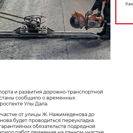
Как
порта и развития дорожно-транспортной
станы сообщило о временных
роспекте Улы Дала.
 участке от улицы Ж. Нажимеденова до
нова будет проводиться переукладка
 гарантийных обязательств подрядной
ериод работ движение на данном участке