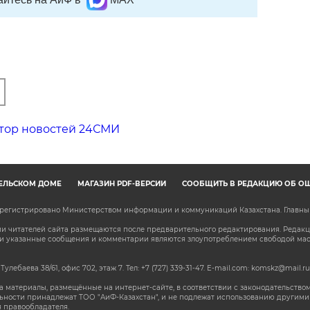
тор новостей 24СМИ
ЕЛЬСКОМ ДОМЕ
МАГАЗИН PDF-ВЕРСИЙ
СООБЩИТЬ В РЕДАКЦИЮ ОБ О
зарегистрировано Министерством информации и коммуникаций Казахстана. Главн
 читателей сайта размещаются после предварительного редактирования. Редакция
сли указанные сообщения и комментарии являются злоупотреблением свободой м
 Тулебаева 38/61, офис 702, этаж 7
. Тел: +7 (727) 339-31-47. E-mail.com: komskz@mail.ru
 материалы, размещённые на интернет-сайте, в соответствии с законодательством
ьности принадлежат ТОО "АиФ-Казахстан", и не подлежат использованию другими 
 правообладателя.