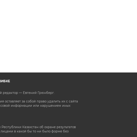
ШИБКЕ
ый редактор — Евгений Грюнберг
.
 оставляет за собой право удалить их с сайта
ассовой информации или нарушением иных
 Республики Казахстан об охране результатов
лицами в какой бы то ни было форме без