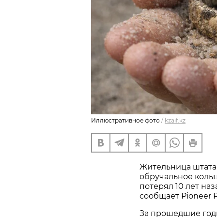
Иллюстративное фото
/
kzaif.kz
Жительница штата
обручальное кольц
потерял 10 лет наз
сообщает Pioneer P
За прошедшие год