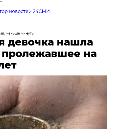
тор новостей 24СМИ
ия: меньше минуты
я девочка нашла
, пролежавшее на
лет