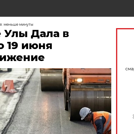
Н
я: меньше минуты
 Улы Дала в
о 19 июня
вижение
сма