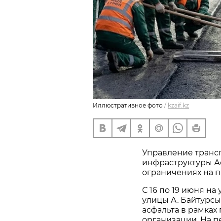
Иллюстративное фото
/
kzaif.kz
Управление транс
инфраструктуры А
ограничениях на п
С 16 по 19 июня на
улицы А. Байтурсы
асфальта в рамках
организации. На п