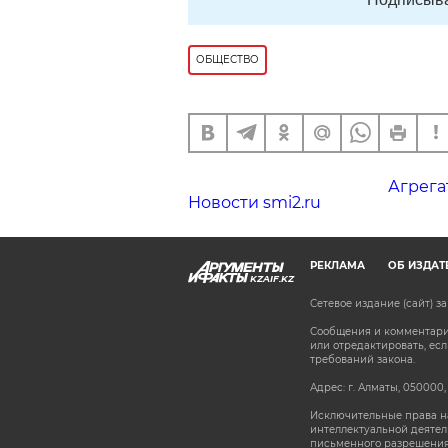
ОБЩЕСТВО
Агрега
Новости smi2.ru
РЕКЛАМА
ОБ ИЗДАТ
KZAIF.KZ
Сетевое издание (сайт) 
Сообщения и комментарии
или отредактировать, е
требований закона.
Адрес: г. Алматы, 050000,
Исключительные права на
интеллектуальной деятел
письменного разрешения