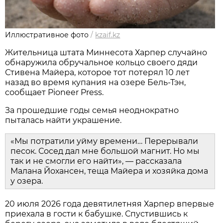
Иллюстративное фото
/
kzaif.kz
Жительница штата Миннесота Харпер случайно
обнаружила обручальное кольцо своего дяди
Стивена Майера, которое тот потерял 10 лет
назад во время купания на озере Бель-Тэн,
сообщает Pioneer Press.
За прошедшие годы семья неоднократно
пыталась найти украшение.
«Мы потратили уйму времени… Перерывали
песок. Сосед дал мне большой магнит. Но мы
так и не смогли его найти», — рассказала
Малана Йохансен, теща Майера и хозяйка дома
у озера.
20 июля 2026 года девятилетняя Харпер впервые
приехала в гости к бабушке. Спустившись к