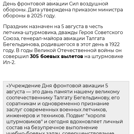
День фронтовой авиации Сил воздушной 
обороны. Дата утверждена приказом министра 
обороны в 2025 году.
Праздник назначен на 5 августа в честь 
летчика‑штурмовика, дважды Героя Советского 
Союза, генерал‑майора авиации Талгата 
Бегельдинова, родившегося в этот день в 1922 
году. В годы Великой Отечественной войны он 
совершил 
305 боевых вылетов
 на штурмовике 
Ил‑2.
«Учреждение Дня фронтовой авиации 5 
августа — это дань памяти нашему великому 
соотечественнику Талгату Бегельдинову, его 
соратникам и одновременно признание 
заслуг современных военных летчиков, 
инженеров и техников. Подвиг "короля 
штурмовиков" и сегодня вдохновляет личный 
состав на безупречное выполнение 
учебно‑боевых задач, совершенствование 