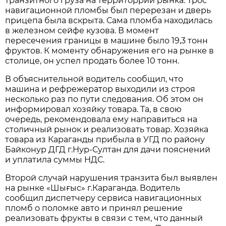
транзитного груза на территоррии рынка. Трос
навигационной пломбы был перерезан и дверь
прицепа была вскрыта. Сама пломба находилась
в железном сейфе кузова. В момент
пересечения границы в машине было 19,3 тонн
фруктов. К моменту обнаружения его на рынке в
столице, он успел продать более 10 тонн.
В объяснительной водитель сообщил, что
машина и рефрежератор выходили из строя
несколько раз по пути следования. Об этом он
информировал хозяйку товара. Та, в свою
очередь, рекомендовала ему направиться на
столичный рынок и реализовать товар. Хозяйка
товара из Караганды прибыла в УГД по району
Байконур ДГД г.Нур-Султан для дачи пояснений
и уплатила суммы НДС.
Второй случай нарушения транзита был выявлен
на рынке «Шығыс» г.Караганда. Водитель
сообщил диспетчеру сервиса навигационных
пломб о поломке авто и принял решение
реализовать фрукты в связи с тем, что данный