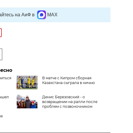
йтесь на АиФ в
MAX
ресно
читься
В матче с Кипром сборная
Казахстана сыграла в ничью
вышел
Денис Березовский - о
возвращении на ралли после
проблем с позвоночником
на