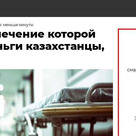
Н
я: меньше минуты
лечение которой
ьги казахстанцы,
сма