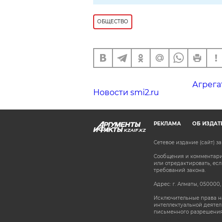
ОБЩЕСТВО
Агрега
Новости smi2.ru
РЕКЛАМА
ОБ ИЗДАТ
KZAIF.KZ
Сетевое издание (сайт) 
Сообщения и комментарии
или отредактировать, е
требований закона.
Адрес: г. Алматы, 050000,
Исключительные права на
интеллектуальной деятел
письменного разрешения
stat@aif.ru