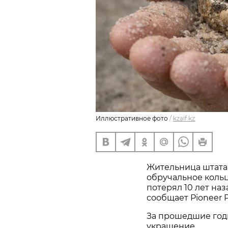
Иллюстративное фото
/
kzaif.kz
Жительница штата
обручальное кольц
потерял 10 лет наз
сообщает Pioneer P
За прошедшие год
украшение.