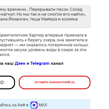
йму времени… Перерывали песок. Сосед
магнит. Но мы так и не смогли его найти»,
ана Йохансен, теща Майера и хозяйка
 девятилетняя Харпер впервые приехала в
пустившись к берегу озера, она заметила в
едмет — им оказалось потерянное кольцо.
огла засуха: уровень воды в озере за эти
ился.
на наш
Дзен
и
Telegram
канал
ОСТАВИТЬ КОММЕНТАРИЙ (0)
йтесь на АиФ в
MAX