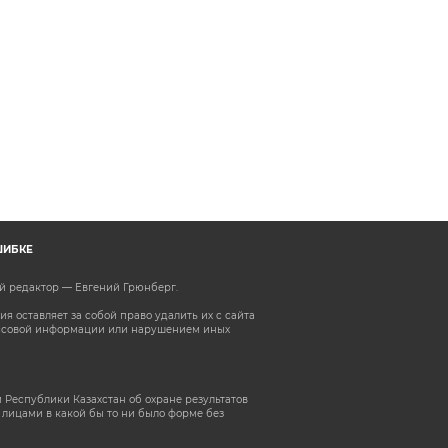
ШИБКЕ
ый редактор — Евгений Грюнберг
.
 оставляет за собой право удалить их с сайта
ассовой информации или нарушением иных
 Республики Казахстан об охране результатов
лицами в какой бы то ни было форме без