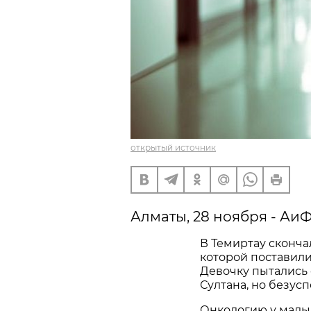
открытый источник
Алматы, 28 ноября - АиФ
В Темиртау сконча
которой поставили
Девочку пытались 
Султана, но безус
Онкологию у малы