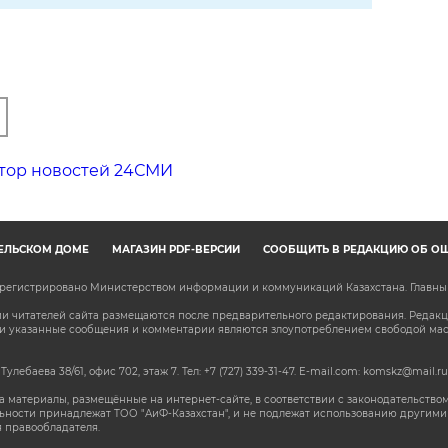
тор новостей 24СМИ
ЕЛЬСКОМ ДОМЕ
МАГАЗИН PDF-ВЕРСИЙ
СООБЩИТЬ В РЕДАКЦИЮ ОБ О
зарегистрировано Министерством информации и коммуникаций Казахстана. Главн
 читателей сайта размещаются после предварительного редактирования. Редакция
сли указанные сообщения и комментарии являются злоупотреблением свободой м
 Тулебаева 38/61, офис 702, этаж 7
. Тел: +7 (727) 339-31-47. E-mail.com: komskz@mail.ru
 материалы, размещённые на интернет-сайте, в соответствии с законодательством
ьности принадлежат ТОО "АиФ-Казахстан", и не подлежат использованию другими 
 правообладателя.