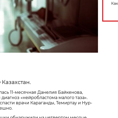
Как
 Казахстан.
лась 11-месячная Данелия Байкенова,
 диагноз «нейробластома малого таза».
спасти врачи Караганды, Темиртау и Нур-
пешно.
шки обнаружили на четвертом месяце