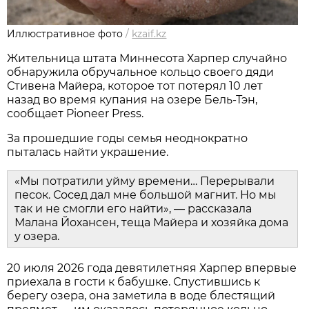
Иллюстративное фото
/
kzaif.kz
Жительница штата Миннесота Харпер случайно
обнаружила обручальное кольцо своего дяди
Стивена Майера, которое тот потерял 10 лет
назад во время купания на озере Бель-Тэн,
сообщает Pioneer Press.
За прошедшие годы семья неоднократно
пыталась найти украшение.
«Мы потратили уйму времени… Перерывали
песок. Сосед дал мне большой магнит. Но мы
так и не смогли его найти», — рассказала
Малана Йохансен, теща Майера и хозяйка дома
у озера.
20 июля 2026 года девятилетняя Харпер впервые
приехала в гости к бабушке. Спустившись к
берегу озера, она заметила в воде блестящий