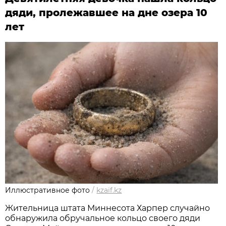
дяди, пролежавшее на дне озера 10
лет
Иллюстративное фото
/
kzaif.kz
Жительница штата Миннесота Харпер случайно
обнаружила обручальное кольцо своего дяди