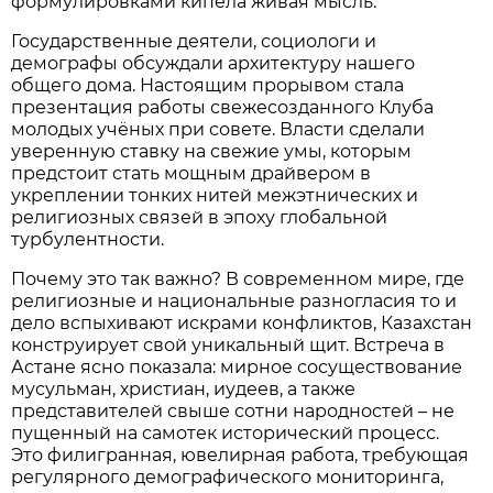
формулировками кипела живая мысль.
Государственные деятели, социологи и
демографы обсуждали архитектуру нашего
общего дома. Настоящим прорывом стала
презентация работы свежесозданного Клуба
молодых учёных при совете. Власти сделали
уверенную ставку на свежие умы, которым
предстоит стать мощным драйвером в
укреплении тонких нитей межэтнических и
религиозных связей в эпоху глобальной
турбулентности.
Почему это так важно? В современном мире, где
религиозные и национальные разногласия то и
дело вспыхивают искрами конфликтов, Казахстан
конструирует свой уникальный щит. Встреча в
Астане ясно показала: мирное сосуществование
мусульман, христиан, иудеев, а также
представителей свыше сотни народностей – не
пущенный на самотек исторический процесс.
Это филигранная, ювелирная работа, требующая
регулярного демографического мониторинга,