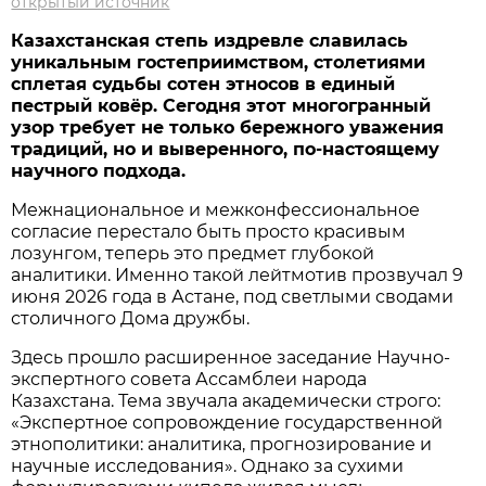
открытый источник
Казахстанская степь издревле славилась
уникальным гостеприимством, столетиями
сплетая судьбы сотен этносов в единый
пестрый ков
ё
р. Сегодня этот многогранный
узор требует не только бережного уважения
традиций, но и выверенного, по-настоящему
научного подхода.
Межнациональное и межконфессиональное
согласие перестало быть просто красивым
лозунгом, теперь это предмет глубокой
аналитики. Именно такой лейтмотив прозвучал 9
июня 2026 года в Астане, под светлыми сводами
столичного Дома дружбы.
Здесь прошло расширенное заседание Научно-
экспертного совета Ассамблеи народа
Казахстана. Тема звучала академически строго:
«Экспертное сопровождение государственной
этнополитики: аналитика, прогнозирование и
научные исследования». Однако за сухими