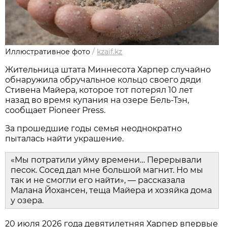
Иллюстративное фото
/
kzaif.kz
Жительница штата Миннесота Харпер случайно
обнаружила обручальное кольцо своего дяди
Стивена Майера, которое тот потерял 10 лет
назад во время купания на озере Бель-Тэн,
сообщает Pioneer Press.
За прошедшие годы семья неоднократно
пыталась найти украшение.
«Мы потратили уйму времени… Перерывали
песок. Сосед дал мне большой магнит. Но мы
так и не смогли его найти», — рассказала
Малана Йохансен, теща Майера и хозяйка дома
у озера.
20 июля 2026 года девятилетняя Харпер впервые