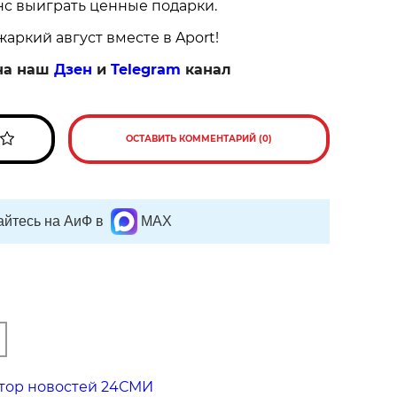
нс выиграть ценные подарки.
аркий август вместе в Aport!
на наш
Дзен
и
Telegram
канал
ОСТАВИТЬ КОММЕНТАРИЙ (0)
йтесь на АиФ в
MAX
тор новостей 24СМИ