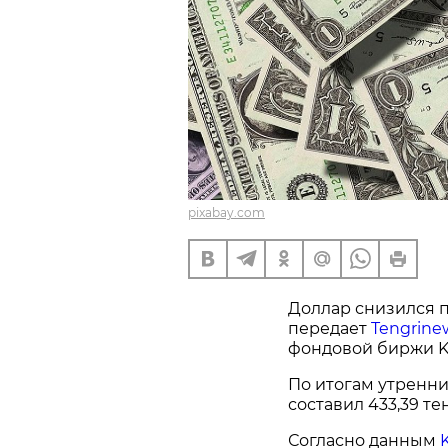
pixabay.com
Доллар снизился п
передает
Tengrine
фондовой биржи K
По итогам утренн
составил 433,39 те
Согласно данным