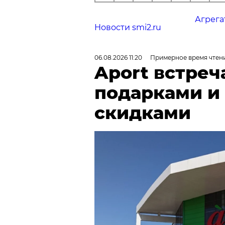
Агрега
Новости smi2.ru
06.08.2026 11:20
Примерное время чтени
Aport встреч
подарками и
скидками