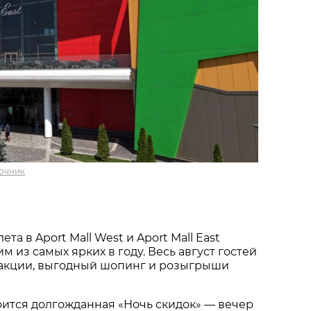
очник
та в Aport Mall West и Aport Mall East
м из самых ярких в году. Весь август гостей
акции, выгодный шопинг и розыгрыши
тоится долгожданная «Ночь скидок» — вечер