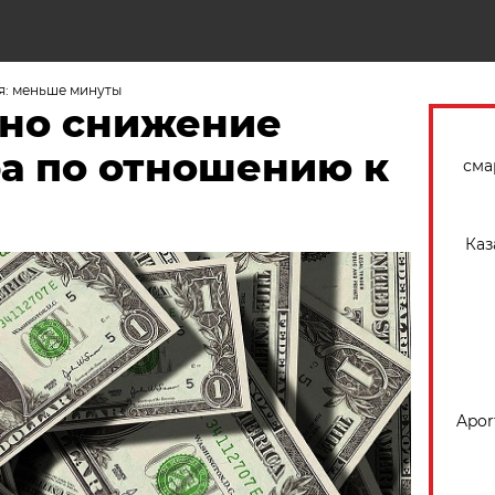
Н
я: меньше минуты
но снижение
ра по отношению к
сма
Каз
Apor