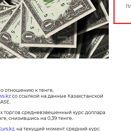
Пл
о отношению к тенге,
ws.kz
со ссылкой на данные Казахстанской
ASE.
их торгов средневзвешенный курс доллара
нге, снизившись на 0,39 тенге.
Kurs.kz
, на текущий момент средний курс