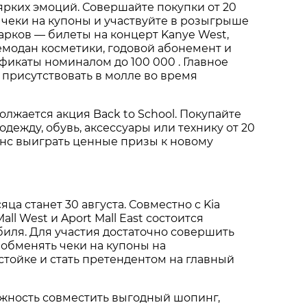
ярких эмоций. Совершайте покупки от 20
 чеки на купоны и участвуйте в розыгрыше
арков — билеты на концерт Kanye West,
емодан косметики, годовой абонемент и
икаты номиналом до 100 000 . Главное
 присутствовать в молле во время
олжается акция Back to School. Покупайте
дежду, обувь, аксессуары или технику от 20
анс выиграть ценные призы к новому
ца станет 30 августа. Совместно с Kia
all West и Aport Mall East состоится
иля. Для участия достаточно совершить
, обменять чеки на купоны на
тойке и стать претендентом на главный
ожность совместить выгодный шопинг,