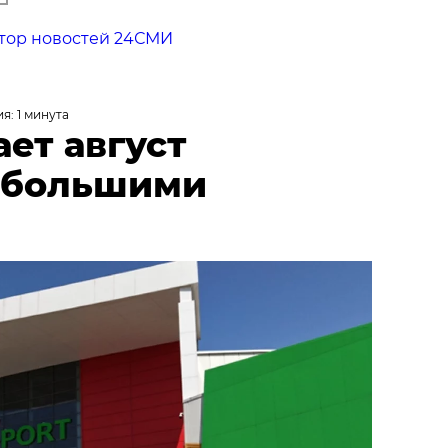
тор новостей 24СМИ
я: 1 минута
ает август
 большими