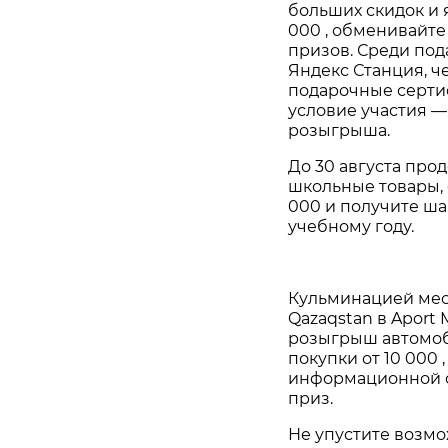
больших скидок и 
000 , обменивайте
призов. Среди под
Яндекс Станция, ч
подарочные сертиф
условие участия —
розыгрыша.
До 30 августа прод
школьные товары, о
000 и получите ш
учебному году.
Кульминацией меся
Qazaqstan в Aport M
розыгрыш автомоб
покупки от 10 000 
информационной с
приз.
Не упустите возм