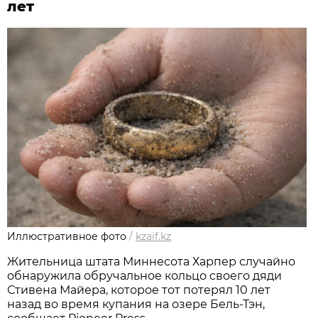
лет
Иллюстративное фото
/
kzaif.kz
Жительница штата Миннесота Харпер случайно
обнаружила обручальное кольцо своего дяди
Стивена Майера, которое тот потерял 10 лет
назад во время купания на озере Бель-Тэн,