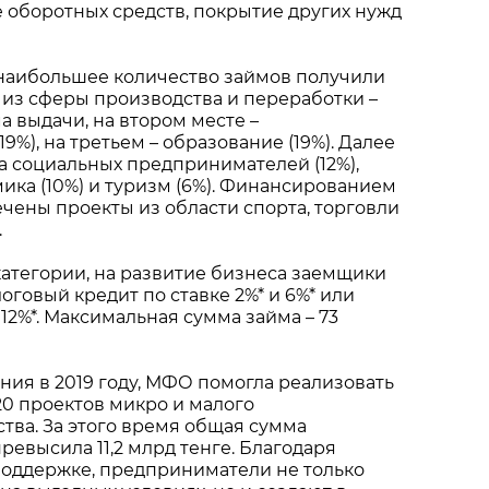
 оборотных средств, покрытие других нужд
 наибольшее количество займов получили
из сферы производства и переработки –
а выдачи, на втором месте –
9%), на третьем – образование (19%). Далее
 социальных предпринимателей (12%),
ика (10%) и туризм (6%). Финансированием
чены проекты из области спорта, торговли
.
категории, на развитие бизнеса заемщики
оговый кредит по ставке 2%* и 6%* или
12%*. Максимальная сумма займа – 73
ния в 2019 году, МФО помогла реализовать
0 проектов микро и малого
ва. За этого время общая сумма
евысила 11,2 млрд тенге. Благодаря
поддержке, предприниматели не только