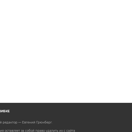
ШИБКЕ
ый редактор — Евгений Грюнберг
.
 оставляет за собой право удалить их с сайта