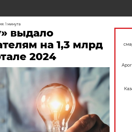
Н
я: 1 минута
» выдало
телям на 1,3 млрд
сма
ртале 2024
Apor
Каз