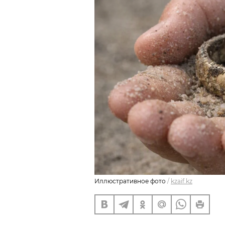
Иллюстративное фото
/
kzaif.kz