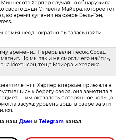
 Миннесота Харпер случайно обнаружила
о своего дяди Стивена Майера, которое тот
ад во время купания на озере Бель-Тэн,
ress.
ы семья неоднократно пыталась найти
йму времени… Перерывали песок. Сосед
магнит. Но мы так и не смогли его найти»,
ана Йохансен, теща Майера и хозяйка
 девятилетняя Харпер впервые приехала в
пустившись к берегу озера, она заметила в
едмет — им оказалось потерянное кольцо.
огла засуха: уровень воды в озере за эти
ился.
на наш
Дзен
и
Telegram
канал