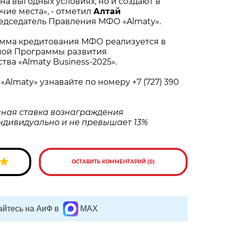
на выгодных условиях, но и создают в
чие места», - отметил
Алтай
редседатель Правления МФО «Almaty».
мма кредитования МФО реализуется в
ной Программы развития
ва «Almaty Business-2025».
Almaty» узнавайте по номеру +7 (727) 390
вная ставка вознаграждения
ндивидуально и не превышает 13%
ОСТАВИТЬ КОММЕНТАРИЙ (0)
йтесь на АиФ в
MAX