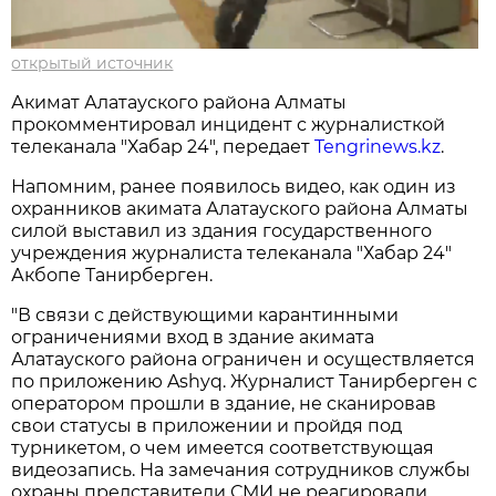
открытый источник
Акимат Алатауского района Алматы
прокомментировал инцидент с журналисткой
телеканала "Хабар 24", передает
Tengrinews.kz
.
Напомним, ранее появилось видео, как один из
охранников акимата Алатауского района Алматы
силой выставил из здания государственного
учреждения журналиста телеканала "Хабар 24"
Акбопе Танирберген.
"В связи с действующими карантинными
ограничениями вход в здание акимата
Алатауского района ограничен и осуществляется
по приложению Ashyq. Журналист Танирберген с
оператором прошли в здание, не сканировав
свои статусы в приложении и пройдя под
турникетом, о чем имеется соответствующая
видеозапись. На замечания сотрудников службы
охраны представители СМИ не реагировали,