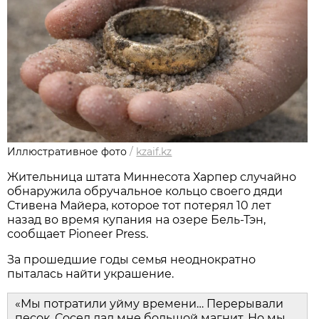
Иллюстративное фото
/
kzaif.kz
Жительница штата Миннесота Харпер случайно
обнаружила обручальное кольцо своего дяди
Стивена Майера, которое тот потерял 10 лет
назад во время купания на озере Бель-Тэн,
сообщает Pioneer Press.
За прошедшие годы семья неоднократно
пыталась найти украшение.
«Мы потратили уйму времени… Перерывали
песок. Сосед дал мне большой магнит. Но мы