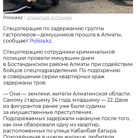
Polisia.kz
/
открытый источник
Спецоперация по задержанию группы
гастролеров—домушников прошла в Алматы,
сообщает
Polisia.kz
.
Спецоперацию сотрудники криминальной
полиции провели минувшим днем
в Бостандыкском районе Алматы при содействии
бойцов спецподразделения. По подозрению
в совершении серии квартирных краж
задержаны трое.
— Они — земляки, жители Алматинской области.
Самому старшему 34 года, младшему — 22. Двое
из фигурантов ранее уже были судимы
за имущественные преступления.
Подозреваемых задержали накануне после того,
как они обворовали одну из квартир,
расположенных по улице Кабанбай батыра.
Похозяйничав в чужом жилище, любители